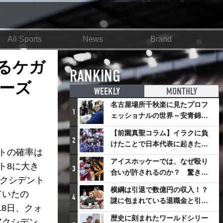
All Sports
News
Brand
るケガ
RANKING
ーズ
WEEKLY
MONTHLY
名古屋場所千秋楽に見たプロフ
1
ェッショナルの世界～安青錦の
優勝を巡るさまざまなドラマ
【前園真聖コラム】イラクに負
2
けたことで日本代表に起きたプ
トの確率は
ラスとは
アイスホッケーでは、なぜ殴り
ト8に大き
3
合いが許されるのか？ 驚きの
アクシデント
「ファイティング」ルールにつ
横綱は引退で数億円の収入！？
ていたの
いて
4
謎に包まれている退職金と引退
8日、クォ
相撲興行
歴史に刻まれたワールドシリー
アクシデン