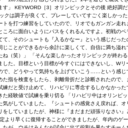
す」 KEYWORD［3］オリンピックとその後 絶好調
ピックは調子が良くて、プレーしていてすごく楽しかっ
ートを打つ練習をしていたので、リオでもガンガン走れ
ところに面白いようにパスをくれるんですよ。初戦のベ
てて、そのシュートも『入るかなー』という感じだった
同じことができるから余計に楽しくて、自信に満ち溢れ
たね（笑）」 「そんな楽しかったオリンピックが終わ
ました。目標という目標が今すぐにはできないし、Wリ
ので、どうやって気持ちを上げていこう……という感じ
めた指を検査をしたら、剥離骨折だと診断されたので、
試練だと受け止めて、リハビリに専念するしかなかった
ってきた経験値で試練を乗り切る 「リハビリ中はオリンピ
た気がしていました。『シュートの感覚さえ戻れば、オ
リをしていましたが、神様に『まだまだ頑張りなさい』
予定より早くに復帰することができましたが、年内のゲ
したが、ウチはみんなが試合に出て役割を果たすチーム