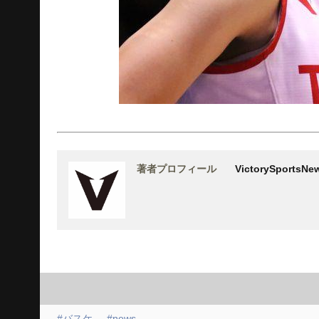
著者プロフィール
VictorySports
#バスケ
#news