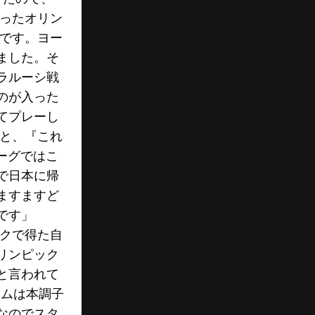
だったオリン
たです。ヨー
ました。そ
ラルーシ戦
のが入った
てプレーし
ると、『これ
ーグではこ
で日本に帰
ますますど
です」
ックで得た自
リンピック
と言われて
ームは本調子
なのでスタ