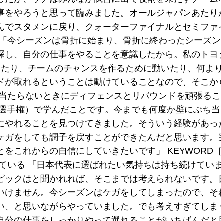
事をやろうと思って臨みました。オールジャパンあたり
んでスタメンに戻り、クォーターファイナルとセミファ
 「今シーズンは骨折に始まり、骨折に終わったシーズ
探し、自分の仕事をやることを意識したから。私のトヨ
したり、チームのチャンスを作るために動いたり、何よ
ドが取れるということは動けていることなので、そこか
が当たらないときにディフェンスとリバウンドを頑張る
ア選手権）で学んだことです。今までも何度か壁にぶち
にやれることを見つけてきました。そういう経験があっ
ケガをしても調子を戻すことができたんだと思います。
をこれからの自信にしていきたいです」 KEYWORD［
ている 「日本代表に選ばれたい気持ちは持ち続けてい
ピックはと聞かれれば、そこまでは考えられないです。
いけません。今シーズンはケガをしてしまったので、そ
い、と思いながらやっていました。でも考えすぎてしま
自分の仕事をしっかりやって選れることがいちばんだと