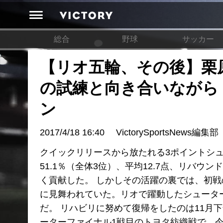
総合
野球
サッカー
【リオ五輪、その後】栗
の試練と向き合いながら
ン
2017/4/18 16:40
VictorySportsNews編集部
クイックリリースから放たれる3ポイントシ
51.1％（全体3位）、平均12.7点、リバウ
く貢献した。 しかしその活躍の裏では、初
に見舞われていた。リオで躍動したシュータ
だ。 リハビリに努めて復帰をしたのは11月
ーターファイナル1戦目のトヨタ紡織戦で、