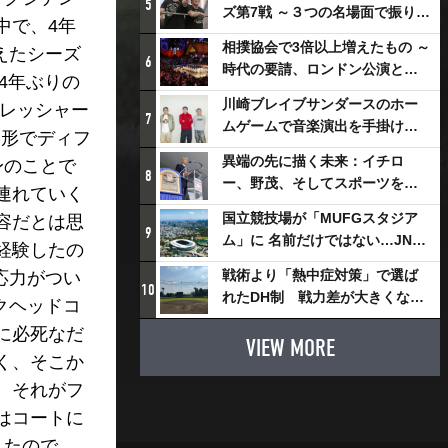
5
ズ第7戦 ～３つの名場面で振り返
中で、4年
る～
相撲協会で3倍以上増えたもの ～
えたシーズ
6
時代の要請、ロンドン公演と古
4年ぶりの
式大相撲
川崎ブレイブサンダースのホー
プレッシャー
7
ムゲームで音楽演出を手掛ける
い形でディフ
スチャダラパーが川崎新！アリ
異端の先に描く未来：イチロ
身のことで
ーナシティ・プロジェクトを語
8
ー、野茂、そしてスポーツを支
連れていく
る 「楽しみでしかないでしょ。
える科学界の挑戦
川崎は、ずっと成長曲線だか
国立競技場が「MUFGスタジア
容だとは思
9
ら」
ム」に 名前だけではない…JNSE
経験したの
とMUFGが“共創”し描く地域活
戦術より「熱中症対策」で選ば
応力がつい
性化・社会価値創造の近未来図
10
れたDH制 戦力差が大きくなる
クヘッドコ
とは
懸念も
に必死なだ
VIEW MORE
く、そこか
。それがフ
はコートに
きたので、