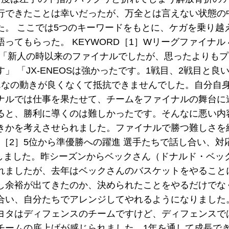
行できたことは幸いだったが、万全とは言えない状態の
た。 ここでは5つのキーワードをもとに、ケガを乗り越
てもらった。 KEYWORD［1］Wリーグファイナル 
 「新人の時以来のファイナルでしたが、思ったよりも
 「JX-ENEOSは強かったです。1戦目、2戦目と良
んなの動きが良くなくて抵抗できませんでした。自分自
ナルでは仕事を果たせて、チームをファイナルの舞台に
ると、勝利に導くのは難しかったです。そんなに悪い内
きかを考えさせられました。ファイナルで勝つ難しさを
D［2］5位から準優勝への躍進 選手たちで話し合い、対
長しました。昨シーズンからベックさん（ドナルド・ベッ
れましたが、去年はベックさんのバスケットをやること
し余裕が出てきたのか、決められたことをやるだけでな
合い、自分たちでアレンジしてやれるようになりました
ヨタはディフェンスのチームですけど、ディフェンスで
チームの底上げが感じられました。1年を通して成長で