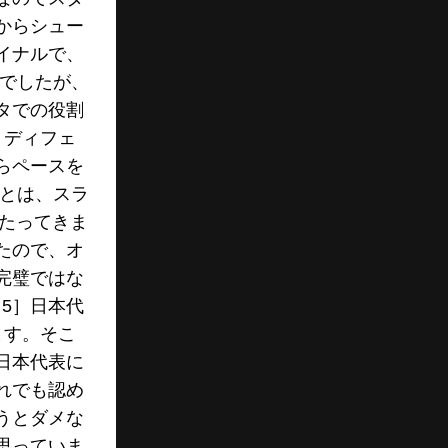
からシュー
イナルで、
ンでしたが、
タでの役割
りディフェ
らペースを
ことは、スラ
当たってきま
たので、オ
完璧ではな
5］日本代
ます。そこ
日本代表に
れでも認め
うとダメな
思っていま