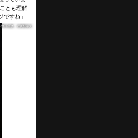
いことも理解
ジですね」
＝野口岳彦、古後登志夫