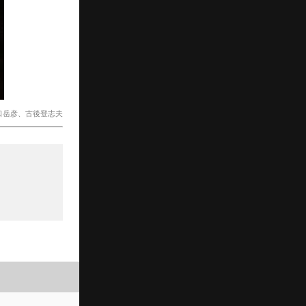
口岳彦、古後登志夫