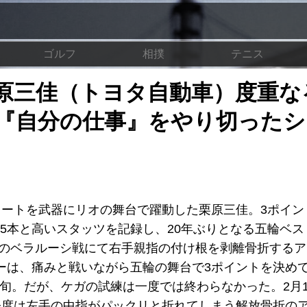
ゴルフ
相撲
テニス
原三佳（トヨタ自動車）度重な
『自分の仕事』をやり切ったシ
ュートを武器にリオの舞台で躍動した栗原三佳。3ポイン
ンド5本と高いスタッツを記録し、20年ぶりとなる五輪ベス
戦のベラルーシ戦にて右手親指の付け根を剥離骨折する
ーは、痛みと戦いながら五輪の舞台で3ポイントを決め
下旬。だが、ケガの試練は一度では終わらなかった。2月1
今度は左手の中指がパックリと折れてしまう解放骨折の