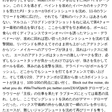
れを切ろうとするが、再開のスローインを出せずに5秒バイオレーシ
ョン。このミスを逃さず、ペイントを攻めたイバーカのキックアウ
トを受けたPJ・タッカーが3ポイントシュートを沈め、11-0のラン
でリードを2桁に広げた。 それでも『逆転のバックス』はあきらめ
ない。マルコム・ブログドンがタフショットをねじ込んで第4クォー
ター最初の得点を挙げると、ここから攻守を引き締める。ボールに
食らい付くディフェンスでターンオーバーを誘ったマシュー・デラ
ベドーバが、攻めに回れば思い切った3ポイントシュートを沈めて反
撃開始。リバウンドを押さえてそのまま持ち上がったアデトクンボ
からソン・メイカーへのアリウープが決まり、流れはバックスに傾
いた。 エースのアデトクンボはタッカーの激しいマークを受け、必
ずしもシュートタッチが良かったわけではないが、強さを生かして
ボールを収め、厚みのある攻撃を演出。デラベドーバがボールをプ
ッシュし、どこからでもシュートを打てるオフェンスで追い上げ
た。そして残り2分、アデトクンボが正面から放った3ポイントシュ
ートが決まり、100-100の同点に追い付く。 Block out the noise, do
what you do. #WeTheNorth pic.twitter.com/2XrVOjtkI9 デローザンと
ラウリーが『主役』の仕事を果たす ラプターズにとっては最悪の流
れ。しかし、ここでビッグショットを決めたのがデマー・デローザ
ンだった。バックス守備網の外から個人技で一瞬のズレを作り出し
たエースが、難しいジャンプシュートを沈めて再びリードを奪う。