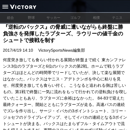
総合
野球
サッカー
ゴルフ
相撲
テニス
『逆転のバックス』の脅威に遭いながらも終盤に勝
負強さを発揮したラプターズ、ラウリーの値千金の
シュートで接戦を制す
2017/4/19 14:10
VictorySportsNews編集部
何度突き放しても食らい付かれる展開が終盤まで続く 東カンファレ
ンス3位のラプターズと6位のバックスの第2戦。ホームで戦うラプ
ターズはほとんどの時間帯でリードしていたが、決して楽な展開で
はなかった。バックスはヤニス・アデトクンボを中心に粘りを見
せ、何度突き放しても食らい付く。 こうなると追われる側は苦しい
もの。第1戦で終盤に一気に流れをもって行かれての逆転負けを喫し
ていたこともあり、ラプターズに余裕はなかった。 84-83で迎えた
最終クォーター、開始とともにラプターズが走る。高速パスの連続
でズレを作り出し、サージ・イバカの3ポイントシュート、コリー・
ジョセフのドライブレイアップ、そしてイバカの連続となる3ポイン
トシュートが決まる。バックスはたまらずフル・タイムアウトで流