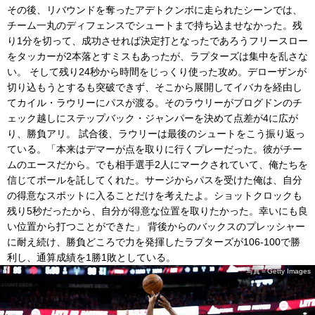
その後、リバウンドを奪ったアデトクンボに走られたシーンでは、
チーム一丸のディフェンスでシュートまで持ち込ませなかった。残
り1分を切って、成功させれば決定打となったであろうフリースロー
をタッカーが2本落とすミスもあったが、ラプターズは集中を乱さな
い。 そして残り24秒から時間をじっくり使った攻め。デローザンが
切り込もうとするも突破できず、そこから展開してイバカを経由し
てカイル・ラウリーにパスが渡る。そのラウリーがブログドンのチ
ェック越しにステップバック・ジャンパーを決めて点差が4に広が
り、勝負アリ。 試合後、ラウリーは最後のシュートをこう振り返っ
ている。「本来はデマーが点を取りに行くプレーだった。彼がチー
ムのエースだから。でも相手選手2人にマークされていて、俺たちを
信じてボールを託してくれた。サージからパスを受けた俺は、自分
の得意なスポットに入ることだけを考えたよ。ショットクロックも
残り5秒だったから、自分が得意な位置を取りたかった。幸いにも良
い位置から打つことができた」 背後からのバックスのプレッシャー
に耐え続け、勝負どころで力を発揮したラプターズが106-100で勝
利し、通算成績を1勝1敗としている。
写真＝Getty Images