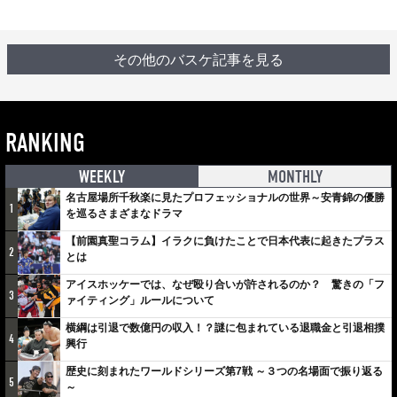
その他のバスケ記事を見る
RANKING
WEEKLY
MONTHLY
名古屋場所千秋楽に見たプロフェッショナルの世界～安青錦の優勝
1
を巡るさまざまなドラマ
【前園真聖コラム】イラクに負けたことで日本代表に起きたプラス
2
とは
アイスホッケーでは、なぜ殴り合いが許されるのか？ 驚きの「フ
3
ァイティング」ルールについて
横綱は引退で数億円の収入！？謎に包まれている退職金と引退相撲
4
興行
歴史に刻まれたワールドシリーズ第7戦 ～３つの名場面で振り返る
5
～