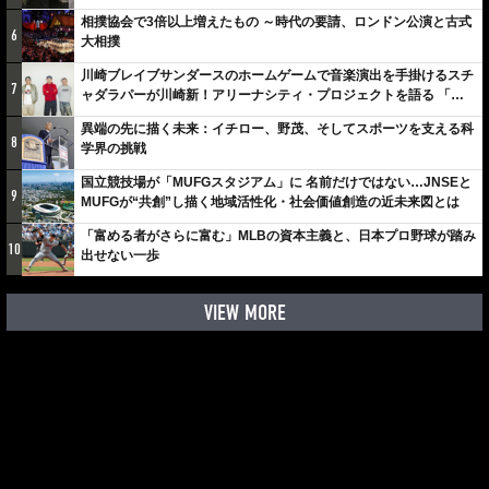
相撲協会で3倍以上増えたもの ～時代の要請、ロンドン公演と古式
6
大相撲
川崎ブレイブサンダースのホームゲームで音楽演出を手掛けるスチ
7
ャダラパーが川崎新！アリーナシティ・プロジェクトを語る 「楽
しみでしかないでしょ。川崎は、ずっと成長曲線だから」
異端の先に描く未来：イチロー、野茂、そしてスポーツを支える科
8
学界の挑戦
国立競技場が「MUFGスタジアム」に 名前だけではない…JNSEと
9
MUFGが“共創”し描く地域活性化・社会価値創造の近未来図とは
「富める者がさらに富む」MLBの資本主義と、日本プロ野球が踏み
10
出せない一歩
VIEW MORE