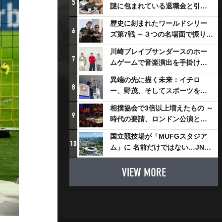
5
謎に包まれている退職金と引退
相撲興行
歴史に刻まれたワールドシリー
6
ズ第7戦 ～３つの名場面で振り返
る～
川崎ブレイブサンダースのホー
7
ムゲームで音楽演出を手掛ける
スチャダラパーが川崎新！アリ
異端の先に描く未来：イチロ
ーナシティ・プロジェクトを語
8
ー、野茂、そしてスポーツを支
る 「楽しみでしかないでしょ。
える科学界の挑戦
川崎は、ずっと成長曲線だか
相撲協会で3倍以上増えたもの ～
9
ら」
時代の要請、ロンドン公演と古
式大相撲
国立競技場が「MUFGスタジア
10
ム」に 名前だけではない…JNSE
とMUFGが“共創”し描く地域活
性化・社会価値創造の近未来図
VIEW MORE
とは