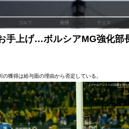
ゴルフ
相撲
テニス
お手上げ…ボルシアMG強化部
香川の獲得は給与面の理由から否定している。
1ゴールアシストの活躍を見せた香川 