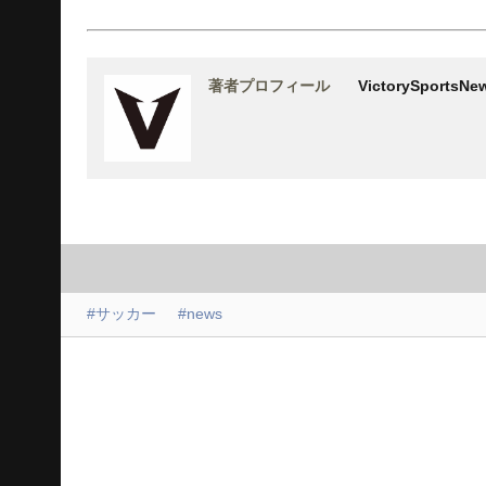
著者プロフィール
VictorySports
#サッカー
#news