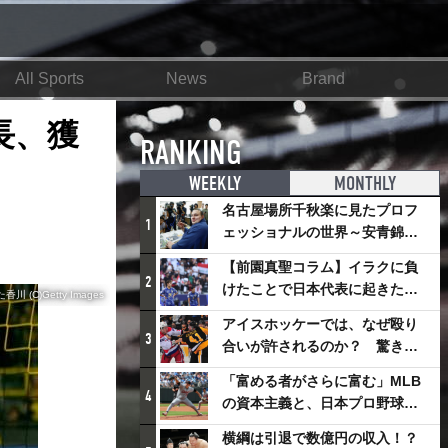
All Sports
News
Brand
長、獲
RANKING
WEEKLY
MONTHLY
名古屋場所千秋楽に見たプロフ
1
ェッショナルの世界～安青錦の
優勝を巡るさまざまなドラマ
【前園真聖コラム】イラクに負
2
けたことで日本代表に起きたプ
(C)Getty Images
ラスとは
アイスホッケーでは、なぜ殴り
3
合いが許されるのか？ 驚きの
「ファイティング」ルールにつ
「富める者がさらに富む」MLB
いて
4
の資本主義と、日本プロ野球が
踏み出せない一歩
横綱は引退で数億円の収入！？