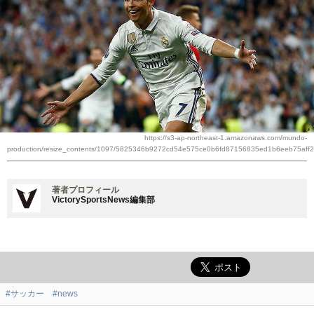
https://s3-ap-northeast-1.amazonaws.com/mundo-
production/resize_contents/1097/5825346b9272cd54e575ce0b6fd87156835ed1b6eeb75aff2
著者プロフィール
VictorySportsNews編集部
#サッカー
#news