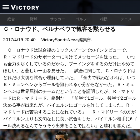
総合
野球
サッカー
ゴルフ
相撲
テニス
Ｃ・ロナウド、ベルナベウで観客を黙らせる
2017/4/19 20:40
VictorySportsNews編集部
Ｃ・ロナウドは試合後のミックスゾーンでのインタビューで、
Ｒ・マドリードのサポーターに向けてメッセージを送った。 「いつ
も全力を尽くしているのだから、ブーイングをするのだけはやめて
ほしい」と悲しい一面を見せた。 試合に関して、Ｃ・ロナウドは
どれだけ大切な試合か理解していた。 「全力で戦わなければ、いつ
Ｂ・ミュンヘンからゴールを狙われるか分からなかった。Ｂ・ミュ
ンヘンは世界屈指のチームだということを証明したが、Ｒ・マドリ
ードはＲ・マドリード、格別だ」 「前半で1ゴール、後半で2ゴール
決める事が出来たが、バイエルンにゴールを許してしまった。Ｒ・
マドリードは苦労することになれている」 「Ｒ・マドリードの方が
バイエルンよりも文句なしに良い試合をした。バイエルン相手に6ゴ
ール決めるなんてそうそう出来ることではない」と勝利を喜んだ。