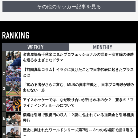
その他のサッカー記事を見る
RANKING
WEEKLY
MONTHLY
名古屋場所千秋楽に見たプロフェッショナルの世界～安青錦の優勝
1
を巡るさまざまなドラマ
【前園真聖コラム】イラクに負けたことで日本代表に起きたプラス
2
とは
「富める者がさらに富む」MLBの資本主義と、日本プロ野球が踏み
3
出せない一歩
アイスホッケーでは、なぜ殴り合いが許されるのか？ 驚きの「フ
4
ァイティング」ルールについて
横綱は引退で数億円の収入！？謎に包まれている退職金と引退相撲
5
興行
歴史に刻まれたワールドシリーズ第7戦 ～３つの名場面で振り返る
6
～