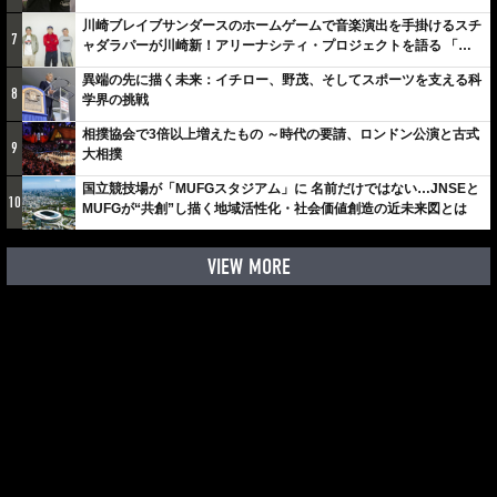
川崎ブレイブサンダースのホームゲームで音楽演出を手掛けるスチ
7
ャダラパーが川崎新！アリーナシティ・プロジェクトを語る 「楽
しみでしかないでしょ。川崎は、ずっと成長曲線だから」
異端の先に描く未来：イチロー、野茂、そしてスポーツを支える科
8
学界の挑戦
相撲協会で3倍以上増えたもの ～時代の要請、ロンドン公演と古式
9
大相撲
国立競技場が「MUFGスタジアム」に 名前だけではない…JNSEと
10
MUFGが“共創”し描く地域活性化・社会価値創造の近未来図とは
VIEW MORE