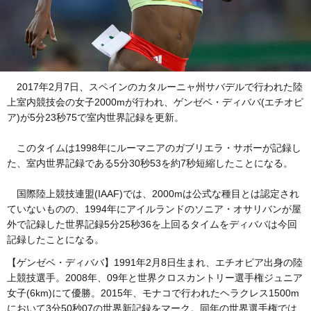
2017年2月7日、スペインのカタルーニャ州サバデルで行われた陸
上室内競技会の女子2000mが行われ、ゲンゼベ・ディババ(エチオピ
ア)が5分23秒75で室内世界記録を更新。
このタイムは1998年にルーマニアのガブリエラ・サボーが記録し
た、室内世界記録である5分30秒53を約7秒短縮したことになる。
国際陸上競技連盟(IAAF)では、2000mは公式な種目とは認定され
ていないものの、1994年にアイルランドのソニア・オサリバンが屋
外で記録した世界記録5分25秒36を上回るタイムをディババは今回
記録したことになる。
【ゲンゼベ・ディババ】1991年2月8日生まれ、エチオピア出身の陸
上競技選手。2008年、09年と世界クロスカントリー選手権ジュニア
女子(6km)にて優勝。2015年、モナコで行われたヘラクレス1500m
において3分50秒07の世界新記録をマーク。同年の世界選手権では