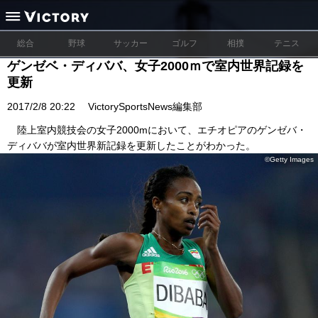
総合
野球
サッカー
ゴルフ
相撲
テニス
ゲンゼベ・ディババ、女子2000ｍで室内世界記録を
更新
2017/2/8 20:22
VictorySportsNews編集部
陸上室内競技会の女子2000mにおいて、エチオピアのゲンゼバ・
ディババが室内世界新記録を更新したことがわかった。
©Getty Images