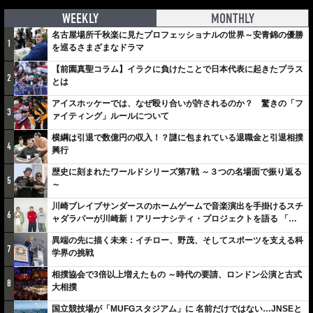
WEEKLY
MONTHLY
名古屋場所千秋楽に見たプロフェッショナルの世界～安青錦の優勝
1
を巡るさまざまなドラマ
【前園真聖コラム】イラクに負けたことで日本代表に起きたプラス
2
とは
アイスホッケーでは、なぜ殴り合いが許されるのか？ 驚きの「フ
3
ァイティング」ルールについて
横綱は引退で数億円の収入！？謎に包まれている退職金と引退相撲
4
興行
歴史に刻まれたワールドシリーズ第7戦 ～３つの名場面で振り返る
5
～
川崎ブレイブサンダースのホームゲームで音楽演出を手掛けるスチ
6
ャダラパーが川崎新！アリーナシティ・プロジェクトを語る 「楽
しみでしかないでしょ。川崎は、ずっと成長曲線だから」
異端の先に描く未来：イチロー、野茂、そしてスポーツを支える科
7
学界の挑戦
相撲協会で3倍以上増えたもの ～時代の要請、ロンドン公演と古式
8
大相撲
国立競技場が「MUFGスタジアム」に 名前だけではない…JNSEと