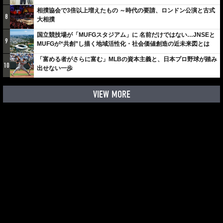
しみでしかないでしょ。川崎は、ずっと成長曲線だから」
相撲協会で3倍以上増えたもの ～時代の要請、ロンドン公演と古式
8
大相撲
国立競技場が「MUFGスタジアム」に 名前だけではない…JNSEと
9
MUFGが“共創”し描く地域活性化・社会価値創造の近未来図とは
「富める者がさらに富む」MLBの資本主義と、日本プロ野球が踏み
10
出せない一歩
VIEW MORE