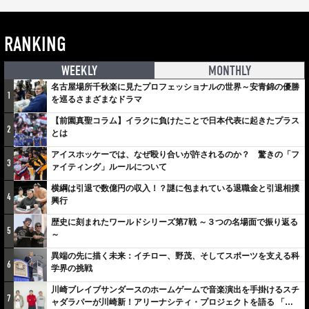
RANKING
WEEKLY
MONTHLY
名古屋場所千秋楽に見たプロフェッショナルの世界～安青錦の優勝
1
を巡るさまざまなドラマ
【前園真聖コラム】イラクに負けたことで日本代表に起きたプラス
2
とは
アイスホッケーでは、なぜ殴り合いが許されるのか？ 驚きの「フ
3
ァイティング」ルールについて
横綱は引退で数億円の収入！？謎に包まれている退職金と引退相撲
4
興行
歴史に刻まれたワールドシリーズ第7戦 ～３つの名場面で振り返る
5
～
異端の先に描く未来：イチロー、野茂、そしてスポーツを支える科
6
学界の挑戦
川崎ブレイブサンダースのホームゲームで音楽演出を手掛けるスチ
7
ャダラパーが川崎新！アリーナシティ・プロジェクトを語る 「楽