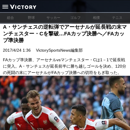
総合
野球
サッカー
ゴルフ
相撲
テニス
A・サンチェスの逆転弾でアーセナルが延長戦の末マ
ンチェスター・Cを撃破…FAカップ決勝へ／FAカッ
プ準決勝
2017/4/24 1:36
VictorySportsNews編集部
FAカップ準決勝、アーセナルvsマンチェスター・Cは1－1で延長戦
に突入。A・サンチェスが延長前半に勝ち越しゴールを決め、120分
の死闘の末にアーセナルがFAカップ決勝への切符をもぎ取った。