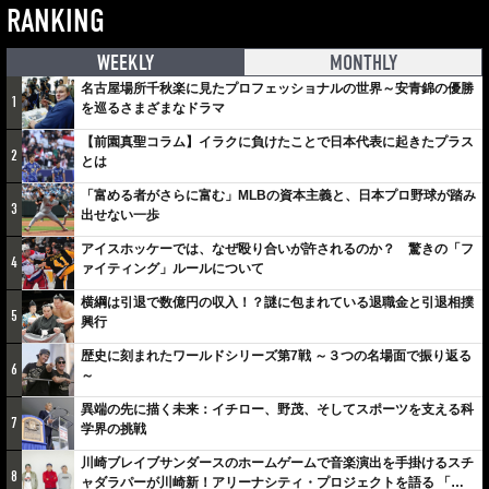
RANKING
WEEKLY
MONTHLY
名古屋場所千秋楽に見たプロフェッショナルの世界～安青錦の優勝
1
を巡るさまざまなドラマ
【前園真聖コラム】イラクに負けたことで日本代表に起きたプラス
2
とは
「富める者がさらに富む」MLBの資本主義と、日本プロ野球が踏み
3
出せない一歩
アイスホッケーでは、なぜ殴り合いが許されるのか？ 驚きの「フ
4
ァイティング」ルールについて
横綱は引退で数億円の収入！？謎に包まれている退職金と引退相撲
5
興行
歴史に刻まれたワールドシリーズ第7戦 ～３つの名場面で振り返る
6
～
異端の先に描く未来：イチロー、野茂、そしてスポーツを支える科
7
学界の挑戦
川崎ブレイブサンダースのホームゲームで音楽演出を手掛けるスチ
8
ャダラパーが川崎新！アリーナシティ・プロジェクトを語る 「楽