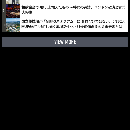
しみでしかないでしょ。川崎は、ずっと成長曲線だから」
相撲協会で3倍以上増えたもの ～時代の要請、ロンドン公演と古式
9
大相撲
国立競技場が「MUFGスタジアム」に 名前だけではない…JNSEと
10
MUFGが“共創”し描く地域活性化・社会価値創造の近未来図とは
VIEW MORE