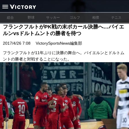
総合
野球
サッカー
ゴルフ
相撲
テニス
フランクフルトがPK戦の末ポカール決勝へ…バイエ
ルンvsドルトムントの勝者を待つ
2017/4/26 7:08
VictorySportsNews編集部
フランクフルトが11年ぶりに決勝の舞台へ。バイエルンとドルトム
ントの勝者と対戦することになった。