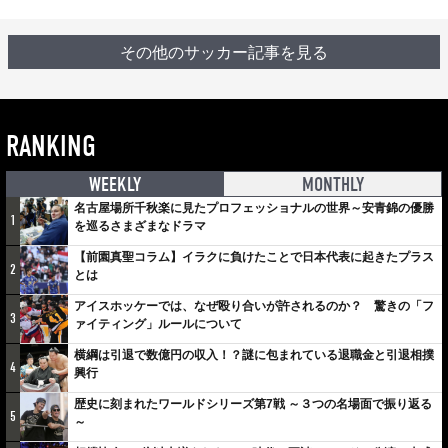
その他のサッカー記事を見る
RANKING
WEEKLY
MONTHLY
名古屋場所千秋楽に見たプロフェッショナルの世界～安青錦の優勝
1
を巡るさまざまなドラマ
【前園真聖コラム】イラクに負けたことで日本代表に起きたプラス
2
とは
アイスホッケーでは、なぜ殴り合いが許されるのか？ 驚きの「フ
3
ァイティング」ルールについて
横綱は引退で数億円の収入！？謎に包まれている退職金と引退相撲
4
興行
歴史に刻まれたワールドシリーズ第7戦 ～３つの名場面で振り返る
5
～