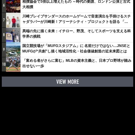
相撲協会で3倍以上増えたもの ～時代の要請、ロンドン公演と古式
6
大相撲
川崎ブレイブサンダースのホームゲームで音楽演出を手掛けるスチ
7
ャダラパーが川崎新！アリーナシティ・プロジェクトを語る 「楽
しみでしかないでしょ。川崎は、ずっと成長曲線だから」
異端の先に描く未来：イチロー、野茂、そしてスポーツを支える科
8
学界の挑戦
国立競技場が「MUFGスタジアム」に 名前だけではない…JNSEと
9
MUFGが“共創”し描く地域活性化・社会価値創造の近未来図とは
「富める者がさらに富む」MLBの資本主義と、日本プロ野球が踏み
10
出せない一歩
VIEW MORE