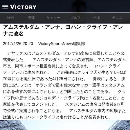
総合
野球
サッカー
ゴルフ
相撲
テニス
アムステルダム・アレナ、ヨハン・クライフ・アレ
ナに改名
2017/4/26 20:20
VictorySportsNews編集部
アヤックスはアムステルダム・アレナの改名に合意したことを公
式発表した。 アムステルダム・アレナの経営陣、アムステルダム
市長、同市スポーツ担当委員によって合意され、ヨハン・クライ
フ・アレナに改名された。 この発表はクライフ氏が生きていれば
70歳になる誕生日であった4月25日にされた。 発表によると、決
定に当たっては「オランダで最も偉大なサッカー選手はスタジアム
に名を残す名誉にふさわしい」と判断したとのことである。 クラ
イフ氏の息子であるジョルディ・クライフ氏は「名誉なことだ」と
家族を代表してコメントした。 スタジアムの改名は発表後6カ月
で公式に実施されることになる。 アムステルダム市内の広場また
は通りにもヨハン・クライフと名付けることが発表された。