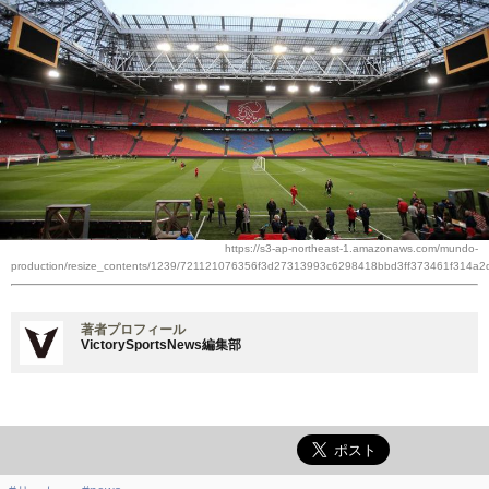
https://s3-ap-northeast-1.amazonaws.com/mundo-
production/resize_contents/1239/721121076356f3d27313993c6298418bbd3ff373461f314a
著者プロフィール
VictorySportsNews編集部