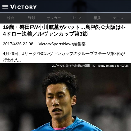
総合
野球
サッカー
ゴルフ
相撲
テニス
19歳・磐田FW小川航基がハット…鳥栖対C大阪は4-
4ドロー決着／ルヴァンカップ第3節
2017/4/26 22:08
VictorySportsNews編集部
4月26日、JリーグYBCルヴァンカップのグループステージ第3節が
行われた。
2ゴールを挙げた鳥栖MF鎌田（C）Getty Images for DAZN