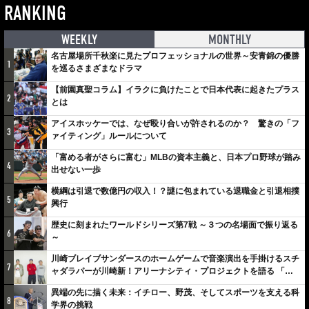
RANKING
WEEKLY
MONTHLY
名古屋場所千秋楽に見たプロフェッショナルの世界～安青錦の優勝
1
を巡るさまざまなドラマ
【前園真聖コラム】イラクに負けたことで日本代表に起きたプラス
2
とは
アイスホッケーでは、なぜ殴り合いが許されるのか？ 驚きの「フ
3
ァイティング」ルールについて
「富める者がさらに富む」MLBの資本主義と、日本プロ野球が踏み
4
出せない一歩
横綱は引退で数億円の収入！？謎に包まれている退職金と引退相撲
5
興行
歴史に刻まれたワールドシリーズ第7戦 ～３つの名場面で振り返る
6
～
川崎ブレイブサンダースのホームゲームで音楽演出を手掛けるスチ
7
ャダラパーが川崎新！アリーナシティ・プロジェクトを語る 「楽
しみでしかないでしょ。川崎は、ずっと成長曲線だから」
異端の先に描く未来：イチロー、野茂、そしてスポーツを支える科
8
学界の挑戦