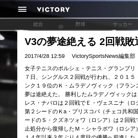
総合
野球
サッカー
V3の夢途絶える 2回戦敗
2017/4/28 12:59
VictorySportsNews編集部
女子テニスのポルシェ・テニス・グランプリ（
７日、シングルス２回戦が行われ、２０１５
ンク１９位のＫ・ムラデノヴィック（フランス）
夢は途絶えた。 勝利したムラデノヴィック
レス・ナバロは２回戦でＥ・ヴェスニナ（ロ
第２シードのＫa・プリスコバ（チェコ共和
ードのＳ・クズネツォワ（ロシア）は２回戦
止処分から復帰したＭ・シャラポワ（ロシア）が
１４年以来３年ぶり４度目の優勝へ前進した