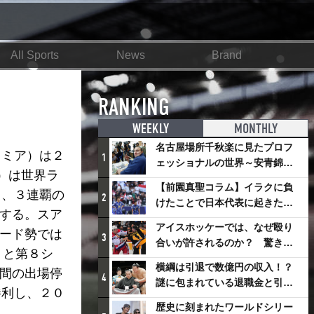
All Sports
News
Brand
RANKING
WEEKLY
MONTHLY
名古屋場所千秋楽に見たプロフ
レミア）は２
1
ェッショナルの世界～安青錦の
）は世界ラ
優勝を巡るさまざまなドラマ
【前園真聖コラム】イラクに負
し、３連覇の
2
けたことで日本代表に起きたプ
戦する。スア
ラスとは
アイスホッケーでは、なぜ殴り
シード勢では
3
合いが許されるのか？ 驚きの
）と第８シ
「ファイティング」ルールにつ
横綱は引退で数億円の収入！？
月間の出場停
いて
4
謎に包まれている退職金と引退
勝利し、２０
相撲興行
歴史に刻まれたワールドシリー