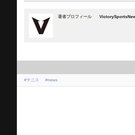
著者プロフィール
VictorySports
#テニス
#news