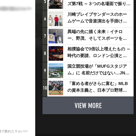
5
ズ第7戦 ～３つの名場面で振り返
2回戦で敗れたケルバー
る～
川崎ブレイブサンダースのホー
6
ムゲームで音楽演出を手掛ける
スチャダラパーが川崎新！アリ
異端の先に描く未来：イチロ
ーナシティ・プロジェクトを語
7
ー、野茂、そしてスポーツを支
る 「楽しみでしかないでしょ。
える科学界の挑戦
川崎は、ずっと成長曲線だか
相撲協会で3倍以上増えたもの ～
8
ら」
時代の要請、ロンドン公演と古
式大相撲
国立競技場が「MUFGスタジア
9
ム」に 名前だけではない…JNSE
とMUFGが“共創”し描く地域活
「富める者がさらに富む」MLB
性化・社会価値創造の近未来図
10
の資本主義と、日本プロ野球が
とは
踏み出せない一歩
VIEW MORE
戦で敗れたケルバー