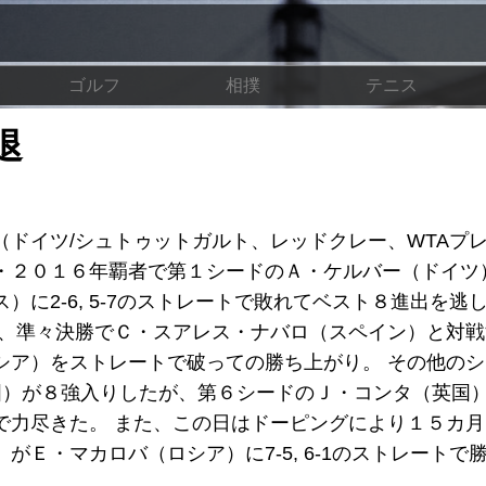
ゴルフ
相撲
テニス
退
ドイツ/シュトゥットガルト、レッドクレー、WTAプ
・２０１６年覇者で第１シードのＡ・ケルバー（ドイツ
に2-6, 5-7のストレートで敗れてベスト８進出を逃
は、準々決勝でＣ・スアレス・ナバロ（スペイン）と対
シア）をストレートで破っての勝ち上がり。 その他の
国）が８強入りしたが、第６シードのＪ・コンタ（英国
で力尽きた。 また、この日はドーピングにより１５カ
Ｅ・マカロバ（ロシア）に7-5, 6-1のストレートで
。