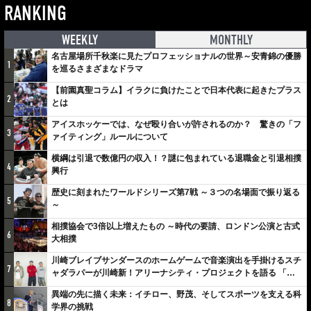
RANKING
WEEKLY
MONTHLY
名古屋場所千秋楽に見たプロフェッショナルの世界～安青錦の優勝
1
を巡るさまざまなドラマ
【前園真聖コラム】イラクに負けたことで日本代表に起きたプラス
2
とは
アイスホッケーでは、なぜ殴り合いが許されるのか？ 驚きの「フ
3
ァイティング」ルールについて
横綱は引退で数億円の収入！？謎に包まれている退職金と引退相撲
4
興行
歴史に刻まれたワールドシリーズ第7戦 ～３つの名場面で振り返る
5
～
相撲協会で3倍以上増えたもの ～時代の要請、ロンドン公演と古式
6
大相撲
川崎ブレイブサンダースのホームゲームで音楽演出を手掛けるスチ
7
ャダラパーが川崎新！アリーナシティ・プロジェクトを語る 「楽
しみでしかないでしょ。川崎は、ずっと成長曲線だから」
異端の先に描く未来：イチロー、野茂、そしてスポーツを支える科
8
学界の挑戦