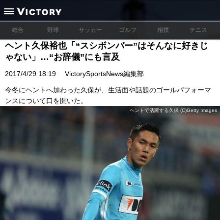
総合
野球
サッカー
ゴルフ
相撲
テニス
ヘント久保裕也「“スシボンバー”はそんなに好きじ
ゃない」…“お辞儀”にも言及
2017/4/29 18:19
VictorySportsNews編集部
今冬にヘントへ加わった久保が、生活面や話題のゴールパフォーマ
ンスについて口を開いた。
ヘントで活躍する久保 (C)Getty Images