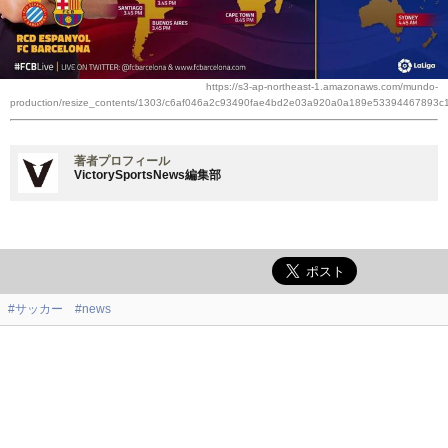
https://s3-ap-northeast-1.amazonaws.com/mundo-
production/resize_contents/1303/c6af046a2c93490fae4bd2e03a920a0a189e53394467893c
著者プロフィール
VictorySportsNews編集部
#サッカー
#news