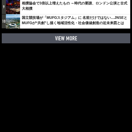
相撲協会で3倍以上増えたもの ～時代の要請、ロンドン公演と古式
9
大相撲
国立競技場が「MUFGスタジアム」に 名前だけではない…JNSEと
10
MUFGが“共創”し描く地域活性化・社会価値創造の近未来図とは
VIEW MORE