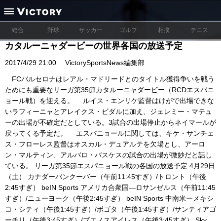
総合
野球
サッカー
ゴルフ
相撲
テニス
カタルーニャダービーの世界各国の放送予定
2017/4/29 21:00
VictorySportsNews編集部
FCバルセロナはレアル・マドリードとのタイトル獲得争いを戦う
ためにも重要なリーガ第35節カタルーニャダービー（RCDエスパニ
ョール戦）を迎える。 ルイス・エンリケ監督はけがで出場できな
いラフィーニャとアレイクス・ビダルに加え、ジェレミー・マテュ
ーの出場が不確定だとしている。3試合の出場停止からネイマールが
戻ってくる予定だ。 エスパニョールに関しては、キケ・サンチェ
ス・フローレス監督はオスカル・デュアルテを欠場とし、アーロ
ン・マルティン、アルバロ・バスケスの試合の出場が微妙だと話し
ている。 リーガ第35節エスパニョール戦の各国の放送予定 4月29日
（土） カナダーバンクーバー（午前11:45すぎ）/トロント（午後
2:45すぎ） beIN Sports アメリカ合衆国—ロサンゼルス（午前11:45
すぎ）/ニューヨーク（午後2:45すぎ） beIN Sports 中南米ーメキシ
コ・シティ（午後1:45すぎ）/ボゴタ（午後1:45すぎ）/サンティアゴ
ーチリ（午後3:45すぎ）/ブエノスアイレス（午後3:45すぎ） Sky