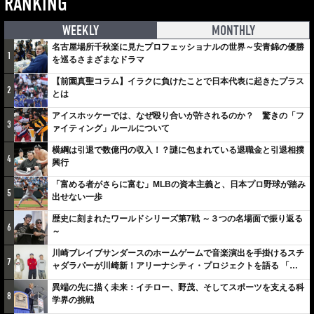
RANKING
WEEKLY
MONTHLY
名古屋場所千秋楽に見たプロフェッショナルの世界～安青錦の優勝
1
を巡るさまざまなドラマ
【前園真聖コラム】イラクに負けたことで日本代表に起きたプラス
2
とは
アイスホッケーでは、なぜ殴り合いが許されるのか？ 驚きの「フ
3
ァイティング」ルールについて
横綱は引退で数億円の収入！？謎に包まれている退職金と引退相撲
4
興行
「富める者がさらに富む」MLBの資本主義と、日本プロ野球が踏み
5
出せない一歩
歴史に刻まれたワールドシリーズ第7戦 ～３つの名場面で振り返る
6
～
川崎ブレイブサンダースのホームゲームで音楽演出を手掛けるスチ
7
ャダラパーが川崎新！アリーナシティ・プロジェクトを語る 「楽
しみでしかないでしょ。川崎は、ずっと成長曲線だから」
異端の先に描く未来：イチロー、野茂、そしてスポーツを支える科
8
学界の挑戦