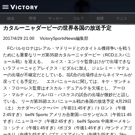
総合
野球
サッカー
ゴルフ
相撲
テニス
カタルーニャダービーの世界各国の放送予定
2017/4/29 21:00
VictorySportsNews編集部
FCバルセロナはレアル・マドリードとのタイトル獲得争いを戦う
ためにも重要なリーガ第35節カタルーニャダービー（RCDエスパニ
ョール戦）を迎える。 ルイス・エンリケ監督はけがで出場できな
いラフィーニャとアレイクス・ビダルに加え、ジェレミー・マテュ
ーの出場が不確定だとしている。3試合の出場停止からネイマールが
戻ってくる予定だ。 エスパニョールに関しては、キケ・サンチェ
ス・フローレス監督はオスカル・デュアルテを欠場とし、アーロ
ン・マルティン、アルバロ・バスケスの試合の出場が微妙だと話し
ている。 リーガ第35節エスパニョール戦の各国の放送予定 4月29日
（土） カナダーバンクーバー（午前11:45すぎ）/トロント（午後
2:45すぎ） beIN Sports アメリカ合衆国—ロサンゼルス（午前11:45
すぎ）/ニューヨーク（午後2:45すぎ） beIN Sports 中南米ーメキシ
コ・シティ（午後1:45すぎ）/ボゴタ（午後1:45すぎ）/サンティアゴ
ーチリ（午後3:45すぎ）/ブエノスアイレス（午後3:45すぎ） Sky