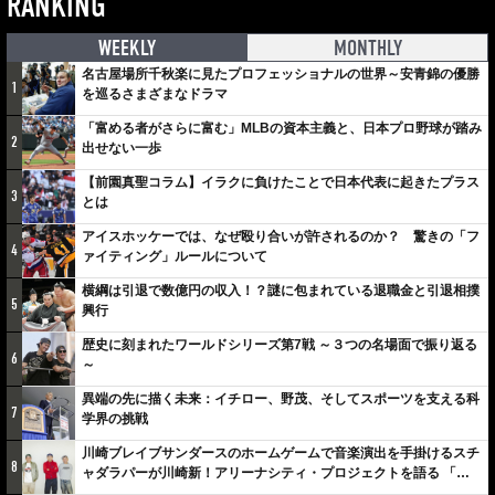
RANKING
WEEKLY
MONTHLY
名古屋場所千秋楽に見たプロフェッショナルの世界～安青錦の優勝
1
を巡るさまざまなドラマ
「富める者がさらに富む」MLBの資本主義と、日本プロ野球が踏み
2
出せない一歩
【前園真聖コラム】イラクに負けたことで日本代表に起きたプラス
3
とは
アイスホッケーでは、なぜ殴り合いが許されるのか？ 驚きの「フ
4
ァイティング」ルールについて
横綱は引退で数億円の収入！？謎に包まれている退職金と引退相撲
5
興行
歴史に刻まれたワールドシリーズ第7戦 ～３つの名場面で振り返る
6
～
異端の先に描く未来：イチロー、野茂、そしてスポーツを支える科
7
学界の挑戦
川崎ブレイブサンダースのホームゲームで音楽演出を手掛けるスチ
8
ャダラパーが川崎新！アリーナシティ・プロジェクトを語る 「楽
しみでしかないでしょ。川崎は、ずっと成長曲線だから」