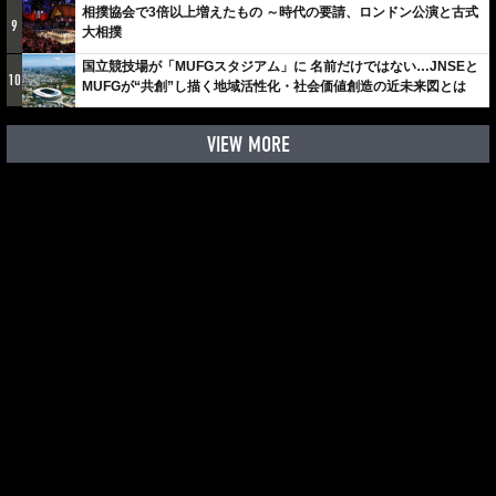
相撲協会で3倍以上増えたもの ～時代の要請、ロンドン公演と古式
9
大相撲
国立競技場が「MUFGスタジアム」に 名前だけではない…JNSEと
10
MUFGが“共創”し描く地域活性化・社会価値創造の近未来図とは
VIEW MORE