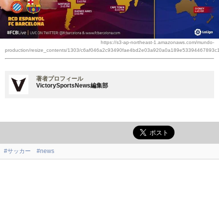
https://s3-ap-northeast-1.amazonaws.com/mundo-
production/resize_contents/1303/c6af046a2c93490fae4bd2e03a920a0a189e53394467893c
著者プロフィール
VictorySportsNews編集部
#サッカー
#news