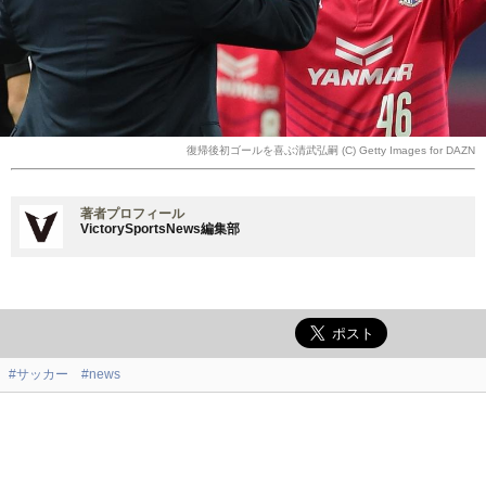
復帰後初ゴールを喜ぶ清武弘嗣 (C) Getty Images for DAZN
著者プロフィール
VictorySportsNews編集部
#サッカー
#news