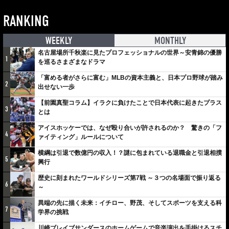
RANKING
WEEKLY
MONTHLY
名古屋場所千秋楽に見たプロフェッショナルの世界～安青錦の優勝
1
を巡るさまざまなドラマ
「富める者がさらに富む」MLBの資本主義と、日本プロ野球が踏み
2
出せない一歩
【前園真聖コラム】イラクに負けたことで日本代表に起きたプラス
3
とは
アイスホッケーでは、なぜ殴り合いが許されるのか？ 驚きの「フ
4
ァイティング」ルールについて
横綱は引退で数億円の収入！？謎に包まれている退職金と引退相撲
5
興行
歴史に刻まれたワールドシリーズ第7戦 ～３つの名場面で振り返る
6
～
異端の先に描く未来：イチロー、野茂、そしてスポーツを支える科
7
学界の挑戦
川崎ブレイブサンダースのホームゲームで音楽演出を手掛けるスチ