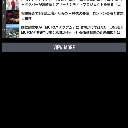
8
ャダラパーが川崎新！アリーナシティ・プロジェクトを語る 「楽
しみでしかないでしょ。川崎は、ずっと成長曲線だから」
相撲協会で3倍以上増えたもの ～時代の要請、ロンドン公演と古式
9
大相撲
国立競技場が「MUFGスタジアム」に 名前だけではない…JNSEと
10
MUFGが“共創”し描く地域活性化・社会価値創造の近未来図とは
VIEW MORE