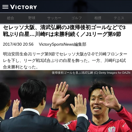
総合
野球
サッカー
ゴルフ
相撲
テニス
セレッソ大阪、清武弘嗣のJ復帰後初ゴールなどで3
戦ぶり白星…川崎Fは未勝利続く／J1リーグ第9節
2017/4/30 20:56
VictorySportsNews編集部
明治安田生命J1リーグ第9節でセレッソ大阪が2-0で川崎フロンター
レを下し、リーグ戦3試合ぶりの白星を飾った。一方、川崎Fは4試
合未勝利となった。
復帰後初ゴールを喜ぶ清武弘嗣 (C) Getty Images for DAZN