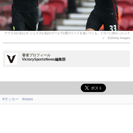
アグエロ[=左]とG･ジェズス[=右]のゴールで2度のリードを追いつくも、ドローに終わったシテ
ィ (C)Getty Images
著者プロフィール
VictorySportsNews編集部
#サッカー
#news