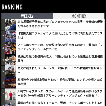
RANKING
WEEKLY
MONTHLY
名古屋場所千秋楽に見たプロフェッショナルの世界～安青錦の優勝
1
を巡るさまざまなドラマ
【前園真聖コラム】イラクに負けたことで日本代表に起きたプラス
2
とは
アイスホッケーでは、なぜ殴り合いが許されるのか？ 驚きの「フ
3
ァイティング」ルールについて
横綱は引退で数億円の収入！？謎に包まれている退職金と引退相撲
4
興行
歴史に刻まれたワールドシリーズ第7戦 ～３つの名場面で振り返る
5
～
相撲協会で3倍以上増えたもの ～時代の要請、ロンドン公演と古式
6
大相撲
川崎ブレイブサンダースのホームゲームで音楽演出を手掛けるスチ
7
ャダラパーが川崎新！アリーナシティ・プロジェクトを語る 「楽
しみでしかないでしょ。川崎は、ずっと成長曲線だから」
異端の先に描く未来：イチロー、野茂、そしてスポーツを支える科
8