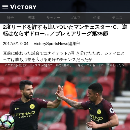
総合
野球
サッカー
ゴルフ
相撲
テニス
2度リードを許すも追いついたマンチェスター･C、逆
転はならずドロー…／プレミアリーグ第35節
2017/5/1 0:04
VictorySportsNews編集部
直前に終わった試合でユナイテッドが引き分けたため、シティにと
っては勝ち点差を広げる絶好のチャンスだったが…
アグエロ[=左]とG･ジェズス[=右]のゴールで2度のリードを追いつくも、ドローに終わったシティ (C)Getty Images