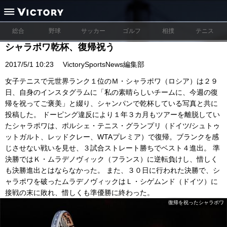
総合
野球
サッカー
ゴルフ
相撲
テニス
シャラポワ乾杯、復帰祝う
2017/5/1 10:23
VictorySportsNews編集部
女子テニスで元世界ランク１位のＭ・シャラポワ（ロシア）は２９
日、自身のインスタグラムに「私の素晴らしいチームに、今週の復
帰を祝ってご褒美」と綴り、シャンパンで乾杯している写真と共に
投稿した。 ドーピング違反により１年３カ月もツアーを離脱してい
たシャラポワは、ポルシェ・テニス・グランプリ（ドイツ/シュトゥ
ットガルト、レッドクレー、WTAプレミア）で復帰。ブランクを感
じさせない戦いを見せ、３試合ストレート勝ちでベスト４進出。 準
決勝ではＫ・ムラデノヴィック（フランス）に逆転負けし、惜しく
も決勝進出とはならなかった。 また、３０日に行われた決勝で、シ
ャラポワを破ったムラデノヴィックはＬ・シゲムンド（ドイツ）に
接戦の末に敗れ、惜しくも準優勝に終わった。
復帰を祝ったシャラポワ