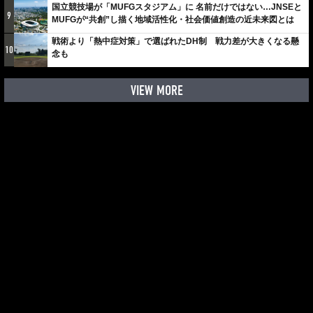
国立競技場が「MUFGスタジアム」に 名前だけではない…JNSEと
9
MUFGが“共創”し描く地域活性化・社会価値創造の近未来図とは
戦術より「熱中症対策」で選ばれたDH制 戦力差が大きくなる懸
10
念も
VIEW MORE