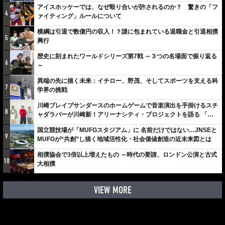
アイスホッケーでは、なぜ殴り合いが許されるのか？ 驚きの「フ
4
ァイティング」ルールについて
横綱は引退で数億円の収入！？謎に包まれている退職金と引退相撲
5
興行
歴史に刻まれたワールドシリーズ第7戦 ～３つの名場面で振り返る
6
～
異端の先に描く未来：イチロー、野茂、そしてスポーツを支える科
7
学界の挑戦
川崎ブレイブサンダースのホームゲームで音楽演出を手掛けるスチ
8
ャダラパーが川崎新！アリーナシティ・プロジェクトを語る 「楽
しみでしかないでしょ。川崎は、ずっと成長曲線だから」
国立競技場が「MUFGスタジアム」に 名前だけではない…JNSEと
9
MUFGが“共創”し描く地域活性化・社会価値創造の近未来図とは
相撲協会で3倍以上増えたもの ～時代の要請、ロンドン公演と古式
10
大相撲
VIEW MORE