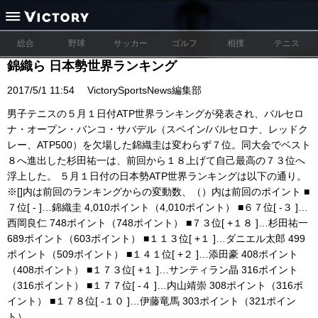
総合
野球
サッカー
ゴルフ
相撲
テニス
錦織ら 日本勢世界ランキング
2017/5/1 11:54
VictorySportsNews編集部
男子テニスの５月１日付ATP世界ランキングが発表され、バルセロ
ナ・オープン・バンコ・サバデル（スペイン/バルセロナ、レッドク
レー、ATP500）を欠場した錦織圭は変わらず７位。同大会でベスト
８へ進出した杉田祐一は、前回から１８上げて自己最高の７３位へ
浮上した。 ５月１日付の日本勢ATP世界ランキングは以下の通り。
※[]内は前回のランキングからの変動数、（）内は前回のポイント ■
７位[ - ]…錦織圭 4,010ポイント（4,010ポイント） ■６７位[ -３ ]…
西岡良仁 748ポイント（748ポイント） ■７３位[ +１８ ]…杉田祐一
689ポイント（603ポイント） ■１１３位[ +１ ]…ダニエル太郎 499
ポイント（509ポイント） ■１４１位[ +２ ]…添田豪 408ポイント
（408ポイント） ■１７３位[ +１ ]…サンティラン晶 316ポイント
（316ポイント） ■１７７位[ -４ ]…内山靖崇 308ポイント（316ポ
イント） ■１７８位[ -１０ ]…伊藤竜馬 303ポイント（321ポイン
ト）