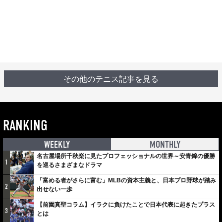
その他のテニス記事を見る
RANKING
WEEKLY
MONTHLY
名古屋場所千秋楽に見たプロフェッショナルの世界～安青錦の優勝
1
を巡るさまざまなドラマ
「富める者がさらに富む」MLBの資本主義と、日本プロ野球が踏み
2
出せない一歩
【前園真聖コラム】イラクに負けたことで日本代表に起きたプラス
3
とは