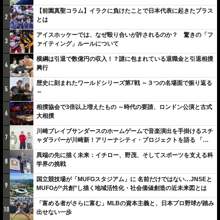
【前園真聖コラム】イラクに負けたことで日本代表に起きたプラス
2
とは
アイスホッケーでは、なぜ殴り合いが許されるのか？ 驚きの「フ
3
ァイティング」ルールについて
横綱は引退で数億円の収入！？謎に包まれている退職金と引退相撲
4
興行
歴史に刻まれたワールドシリーズ第7戦 ～３つの名場面で振り返る
5
～
相撲協会で3倍以上増えたもの ～時代の要請、ロンドン公演と古式
6
大相撲
川崎ブレイブサンダースのホームゲームで音楽演出を手掛けるスチ
7
ャダラパーが川崎新！アリーナシティ・プロジェクトを語る 「楽
しみでしかないでしょ。川崎は、ずっと成長曲線だから」
異端の先に描く未来：イチロー、野茂、そしてスポーツを支える科
8
学界の挑戦
国立競技場が「MUFGスタジアム」に 名前だけではない…JNSEと
9
MUFGが“共創”し描く地域活性化・社会価値創造の近未来図とは
「富める者がさらに富む」MLBの資本主義と、日本プロ野球が踏み
10
出せない一歩