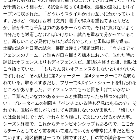
えば押し切られ、40分間我慢し続けることができれば勝てる。それ
が千葉という相手だ。 8試合を戦って4勝4敗。最後の連敗によりイ
ーブンに戻された。「どういうスタイルかはお互いに分かっていま
す。だけど、例えば西村（文男）選手が得点を重ねてきたりだと
か、誰が出ても千葉は力のあるチームなので。それに負けないよう
自分たちも対応しなければいけない。試合を重ねて分かっているこ
と、新しいことが見付けられた2試合でした」と田臥は振り返る。
土曜の試合と日曜の試合、展開は違えど課題は同じ。「ウチはディ
フェンスのチーム」と誰もが口を揃える栃木において、敗れた時の
課題はオフェンスよりもディフェンスだ。第1戦を終えた後、田臥は
こう語っていた。 「もちろん良いオフェンスをしないといけないん
ですけれど、それ以上に第2クォーター、第4クォーターに27点取ら
れている。取られすぎだし、フリーで3ポイントシュートを打たれる
ところがありました。ディフェンスでもっと質を上げていかない
と、千葉みたいな力のあるチームと接戦になったら勝つのは難し
い」 プレータイムの制限も「ベンチにいる時も発見はあるので」 そ
れでも、敗戦を悔しがりはしても落胆しないのが田臥だ。「悔しい
のは全員同じですが、それをどう糧にして次につなげるかが大事。
シーズン終盤で、これからチャンピオンシップもあるので、ここか
らチームとしてどう前を向いて進んでいくかが非常に大事だと思っ
ています。地区優勝は一つの目標ですけど、目の前の試合を一つひ