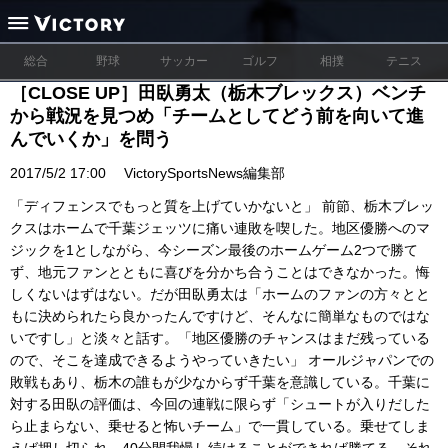
総合
野球
サッカー
ゴルフ
相撲
テニス
［CLOSE UP］田臥勇太（栃木ブレックス）ベンチ
から戦況を見つめ「チームとしてどう前を向いて進
んでいくか」を問う
2017/5/2 17:00
VictorySportsNews編集部
「ディフェンスでもっと質を上げていかないと」 前節、栃木ブレッ
クスはホームで千葉ジェッツに痛い連敗を喫した。地区優勝へのマ
ジックを1としながら、今シーズン最後のホームゲーム2つで勝て
ず、地元ファンとともに喜びを分かち合うことはできなかった。悔
しくないはずはない。だが田臥勇太は「ホームのファンの方々とと
もに決められたら良かったんですけど、そんなに簡単なものではな
いですし」と淡々と話す。「地区優勝のチャンスはまだ残っている
ので、そこを達成できるようやっていきたい」 オールジャパンでの
敗戦もあり、栃木の誰もが少なからず千葉を意識している。千葉に
対する田臥の評価は、今回の連戦に限らず「シュートが入りだした
ら止まらない、乗せると怖いチーム」で一貫している。乗せてしま