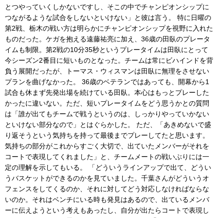
とつやっていくしかないですし、そこの中でチャンピオンシップに
つながるような試合をしないといけない」と彼は言う。 特に日曜の
第2戦、栃木の戦い方は明らかにチャンピオンシップを視野に入れた
ものだった。ケガを抱える遠藤祐亮に加え、36歳の田臥のプレータ
イムも制限。第2戦の10分35秒というプレータイムは田臥にとって
今シーズン2番目に短いものとなった。チームは常にビハインドを背
負う展開だったが、トーマス・ウィスマンは田臥に無理をさせない
プランを曲げなかった。 36歳のベテランではあっても、開幕から1
試合も休まず先発出場を続けている田臥。本心はもっとプレーした
かったに違いない。ただ、短いプレータイムをどう思うかとの質問
は「誰が出てもチームで戦うというのは、しっかりやっていかない
といけない部分なので」とはぐらかした。 ただ、「あきめないで盛
り返そうという気持ちを持って最後までプレーしてたと思います。
気持ちの部分がこれからすごく大切で、出ていたメンバーがそれを
コートで表現してくれました」と、チームメートの戦いぶりには一
定の理解を示してもいる。 「どういうラインアップで出て、どうい
うバスケットができるのかを見ていました。千葉さんがどういうオ
フェンスをしてくるのか、それに対してどう対応しなければならな
いのか。それはベンチにいる時も発見はあるので、出ているメンバ
ーに伝えようという考えもあったし、自分が出たらコートで表現し