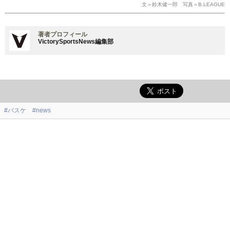
文＝鈴木健一郎 写真＝B.LEAGUE
著者プロフィール
VictorySportsNews編集部
#バスケ
#news