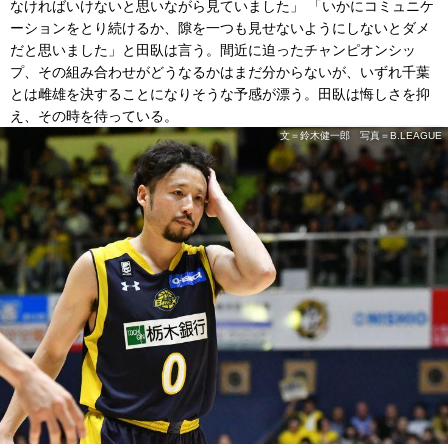
なければいけないと思いながら見ていました」 「いかにコミュニケ
ーションをとり続けるか、隙を一つも見せないようにしないとダメ
だと思いました」と田臥は言う。間近に迫ったチャンピオンシッ
プ、その組み合わせがどうなるかはまだ分からないが、いずれ千葉
とは雌雄を決することになりそうな予感が漂う。田臥は悔しさを抑
え、その時を待っている。
文＝鈴木健一郎 写真＝B.LEAGUE