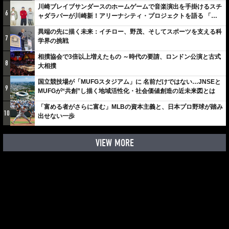
川崎ブレイブサンダースのホームゲームで音楽演出を手掛けるスチ
6
ャダラパーが川崎新！アリーナシティ・プロジェクトを語る 「楽
しみでしかないでしょ。川崎は、ずっと成長曲線だから」
異端の先に描く未来：イチロー、野茂、そしてスポーツを支える科
7
学界の挑戦
相撲協会で3倍以上増えたもの ～時代の要請、ロンドン公演と古式
8
大相撲
国立競技場が「MUFGスタジアム」に 名前だけではない…JNSEと
9
MUFGが“共創”し描く地域活性化・社会価値創造の近未来図とは
「富める者がさらに富む」MLBの資本主義と、日本プロ野球が踏み
10
出せない一歩
VIEW MORE