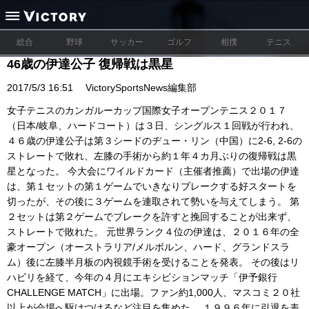
総合
野球
サッカー
ゴルフ
相撲
テニス
46歳の伊達公子 復帰戦は黒星
2017/5/3 16:51
VictorySportsNews編集部
女子テニスのカンガルーカップ国際女子オープンテニス２０１７
（日本/岐阜、ハードコート）は３日、シングルス１回戦が行われ、
４６歳の伊達公子は第３シードのヂュー・リン（中国）に2-6, 2-6の
ストレートで敗れ、左膝の手術から約１年４カ月ぶりの復帰戦は黒
星となった。 今大会にワイルドカード（主催者推薦）で出場の伊達
は、第１セットの第１ゲームでいきなりブレークする好スタートを
切ったが、その後に３ゲームを連取されて勢いを与えてしまう。 第
２セットは第２ゲームでブレークを許すと挽回することが出来ず、
ストレートで敗れた。 元世界ランク４位の伊達は、２０１６年の全
豪オープン（オーストラリア/メルボルン、ハード、グランドスラ
ム）後に左膝半月板の内視鏡手術を受けることを発表。 その後はリ
ハビリを経て、今年の４月にエキシビションマッチ「伊予銀行
CHALLENGE MATCH」に出場。ファン約1,000人、マスコミ２０社
以上が会場へ駆けつけるなど注目を集めた。 １９９６年に引退を表