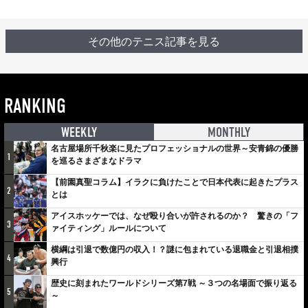
その他のテニス記事を見る
RANKING
WEEKLY
MONTHLY
名古屋場所千秋楽に見たプロフェッショナルの世界～安青錦の優勝
1
を巡るさまざまなドラマ
【前園真聖コラム】イラクに負けたことで日本代表に起きたプラス
2
とは
アイスホッケーでは、なぜ殴り合いが許されるのか？ 驚きの「フ
3
ァイティング」ルールについて
横綱は引退で数億円の収入！？謎に包まれている退職金と引退相撲
4
興行
歴史に刻まれたワールドシリーズ第7戦 ～３つの名場面で振り返る
5
～