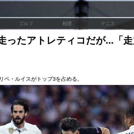
ゴルフ
相撲
テニス
ったアトレティコだが...「走
ィリペ・ルイスがトップ3を占める。