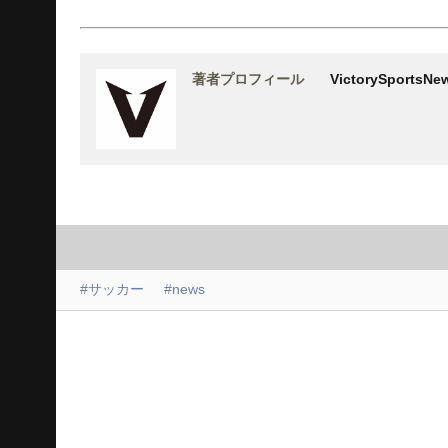
著者プロフィール
VictorySports
#サッカー
#news