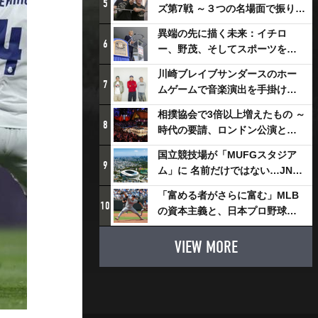
5
ズ第7戦 ～３つの名場面で振り返
る～
異端の先に描く未来：イチロ
6
ー、野茂、そしてスポーツを支
える科学界の挑戦
川崎ブレイブサンダースのホー
7
ムゲームで音楽演出を手掛ける
スチャダラパーが川崎新！アリ
相撲協会で3倍以上増えたもの ～
ーナシティ・プロジェクトを語
8
時代の要請、ロンドン公演と古
る 「楽しみでしかないでしょ。
式大相撲
川崎は、ずっと成長曲線だか
国立競技場が「MUFGスタジア
9
ら」
ム」に 名前だけではない…JNSE
とMUFGが“共創”し描く地域活
「富める者がさらに富む」MLB
性化・社会価値創造の近未来図
10
の資本主義と、日本プロ野球が
とは
踏み出せない一歩
VIEW MORE