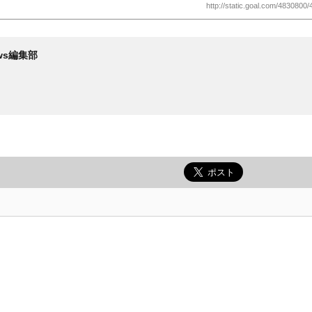
http://static.goal.com/4830800/
News編集部