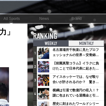
All Sports
News
Brand
力」
RANKING
WEEKLY
MONTHLY
名古屋場所千秋楽に見たプロフ
1
ェッショナルの世界～安青錦の
優勝を巡るさまざまなドラマ
【前園真聖コラム】イラクに負
2
けたことで日本代表に起きたプ
ラスとは
アイスホッケーでは、なぜ殴り
3
合いが許されるのか？ 驚きの
「ファイティング」ルールにつ
横綱は引退で数億円の収入！？
いて
4
謎に包まれている退職金と引退
相撲興行
歴史に刻まれたワールドシリー