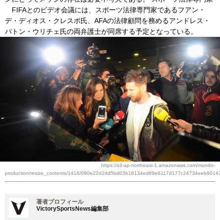
FIFAとのビデオ会議には、スポーツ法律専門家であるフアン・
デ・ディオス・クレスポ氏、AFAの法律顧問を務めるアンドレス・
パトン・ウリチェ氏の両弁護士が同席する予定となっている。
https://s3-ap-northeast-1.amazonaws.com/mundo-
production/resize_contents/1416/090e22d24d5bd03b16134ed89e6117d177c24734eeb9014
著者プロフィール
VictorySportsNews編集部