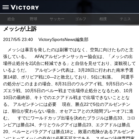
総合
野球
サッカー
ゴルフ
相撲
テニス
メッシが上訴
2017/5/5 23:40
VictorySportsNews編集部
メッシは暴言を発したのは副審ではなく、空気に向けたものと主
張している。 AFA(アルゼンチンサッカー協会)は、「メッシの出
場停止処分を2試合に軽減できる」と自信を見せており、楽観視して
いるようだ。 アルゼンチン代表は、3月28日に行われた南米予選
第14節、ボリビア戦に0―2と敗北しており、5位に転落。 同選手
の処分がこのままの場合、8月31日のウルグアイ戦、9月5日のベネ
ズエラ戦、10月5日のペルー戦まで出場停止処分となるため、10月
10日の最終節、キトでのエクアドル戦まで出場できないこととな
る。 アルゼンチンには必要 現在、勝点22で5位のアルゼンチン
は、順位が変わらない場合、オセアニアとの大陸間プレーオフに進
む。 すでにワールドカップ出場を決めたブラジルは勝点33、コロ
ンビアは勝点24、チリとウルグアイは勝点23、エクアドルは勝点
20、ペルーとパラグアイは勝点18と、敗退の危険があるアルゼンチ
ンにとってメッシの存在は必要不可欠である。 スポーツ法律専門家