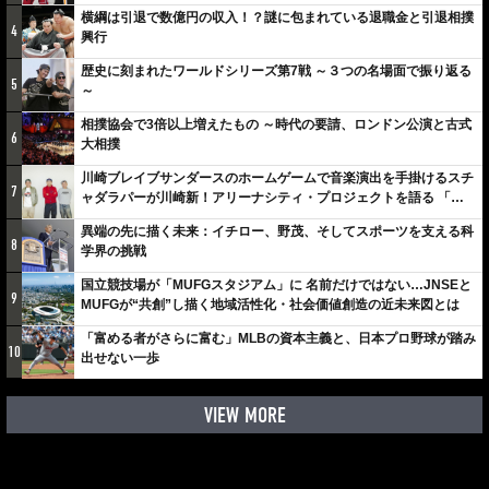
横綱は引退で数億円の収入！？謎に包まれている退職金と引退相撲
4
興行
歴史に刻まれたワールドシリーズ第7戦 ～３つの名場面で振り返る
5
～
相撲協会で3倍以上増えたもの ～時代の要請、ロンドン公演と古式
6
大相撲
川崎ブレイブサンダースのホームゲームで音楽演出を手掛けるスチ
7
ャダラパーが川崎新！アリーナシティ・プロジェクトを語る 「楽
しみでしかないでしょ。川崎は、ずっと成長曲線だから」
異端の先に描く未来：イチロー、野茂、そしてスポーツを支える科
8
学界の挑戦
国立競技場が「MUFGスタジアム」に 名前だけではない…JNSEと
9
MUFGが“共創”し描く地域活性化・社会価値創造の近未来図とは
「富める者がさらに富む」MLBの資本主義と、日本プロ野球が踏み
10
出せない一歩
VIEW MORE