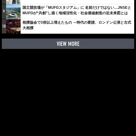
しみでしかないでしょ。川崎は、ずっと成長曲線だから」
国立競技場が「MUFGスタジアム」に 名前だけではない…JNSEと
9
MUFGが“共創”し描く地域活性化・社会価値創造の近未来図とは
相撲協会で3倍以上増えたもの ～時代の要請、ロンドン公演と古式
10
大相撲
VIEW MORE