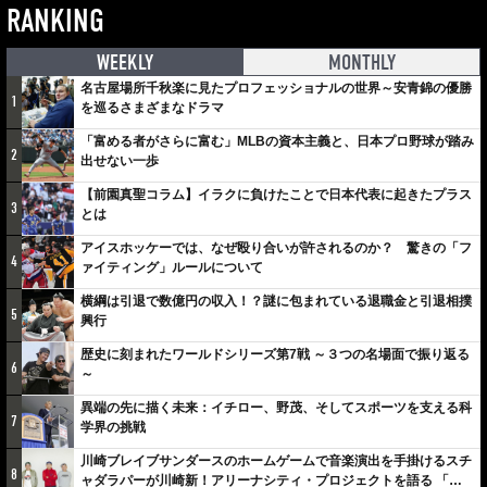
RANKING
WEEKLY
MONTHLY
名古屋場所千秋楽に見たプロフェッショナルの世界～安青錦の優勝
1
を巡るさまざまなドラマ
「富める者がさらに富む」MLBの資本主義と、日本プロ野球が踏み
2
出せない一歩
【前園真聖コラム】イラクに負けたことで日本代表に起きたプラス
3
とは
アイスホッケーでは、なぜ殴り合いが許されるのか？ 驚きの「フ
4
ァイティング」ルールについて
横綱は引退で数億円の収入！？謎に包まれている退職金と引退相撲
5
興行
歴史に刻まれたワールドシリーズ第7戦 ～３つの名場面で振り返る
6
～
異端の先に描く未来：イチロー、野茂、そしてスポーツを支える科
7
学界の挑戦
川崎ブレイブサンダースのホームゲームで音楽演出を手掛けるスチ
8
ャダラパーが川崎新！アリーナシティ・プロジェクトを語る 「楽