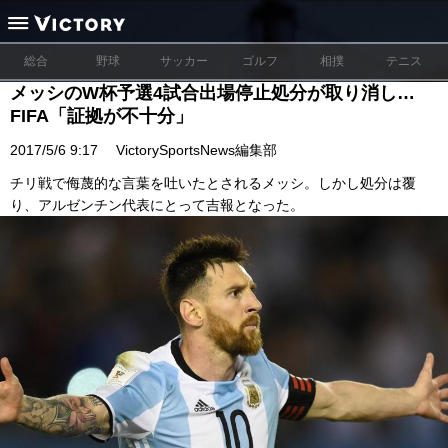
総合
野球
サッカー
ゴルフ
相撲
テニス
メッシのW杯予選4試合出場停止処分が取り消し…
FIFA「証拠が不十分」
2017/5/6 9:17
VictorySportsNews編集部
チリ戦で侮蔑的な言葉を吐いたとされるメッシ。しかし処分は覆
り、アルゼンチン代表にとって吉報となった。