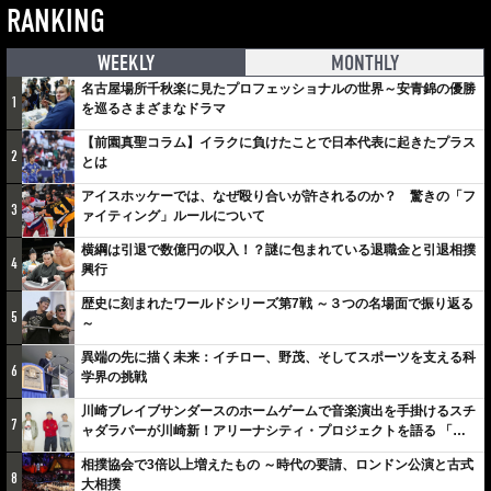
RANKING
WEEKLY
MONTHLY
名古屋場所千秋楽に見たプロフェッショナルの世界～安青錦の優勝
1
を巡るさまざまなドラマ
【前園真聖コラム】イラクに負けたことで日本代表に起きたプラス
2
とは
アイスホッケーでは、なぜ殴り合いが許されるのか？ 驚きの「フ
3
ァイティング」ルールについて
横綱は引退で数億円の収入！？謎に包まれている退職金と引退相撲
4
興行
歴史に刻まれたワールドシリーズ第7戦 ～３つの名場面で振り返る
5
～
異端の先に描く未来：イチロー、野茂、そしてスポーツを支える科
6
学界の挑戦
川崎ブレイブサンダースのホームゲームで音楽演出を手掛けるスチ
7
ャダラパーが川崎新！アリーナシティ・プロジェクトを語る 「楽
しみでしかないでしょ。川崎は、ずっと成長曲線だから」
相撲協会で3倍以上増えたもの ～時代の要請、ロンドン公演と古式
8
大相撲