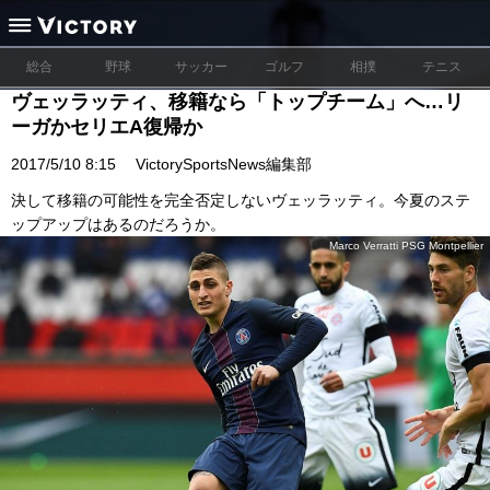
総合
野球
サッカー
ゴルフ
相撲
テニス
ヴェッラッティ、移籍なら「トップチーム」へ…リ
ーガかセリエA復帰か
2017/5/10 8:15
VictorySportsNews編集部
決して移籍の可能性を完全否定しないヴェッラッティ。今夏のステ
ップアップはあるのだろうか。
Marco Verratti PSG Montpellier