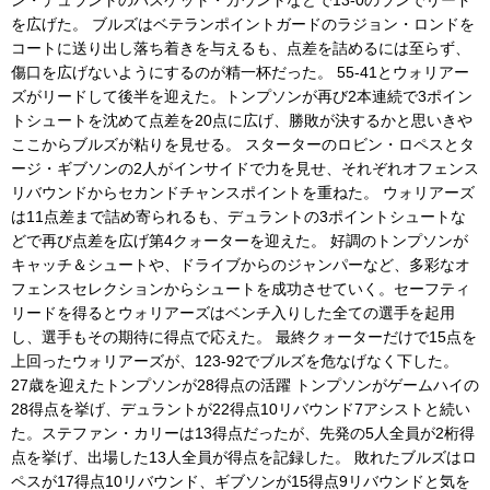
ン・デュラントのバスケット・カウントなどで13-0のランでリード
を広げた。 ブルズはベテランポイントガードのラジョン・ロンドを
コートに送り出し落ち着きを与えるも、点差を詰めるには至らず、
傷口を広げないようにするのが精一杯だった。 55-41とウォリアー
ズがリードして後半を迎えた。トンプソンが再び2本連続で3ポイン
トシュートを沈めて点差を20点に広げ、勝敗が決するかと思いきや
ここからブルズが粘りを見せる。 スターターのロビン・ロペスとタ
ージ・ギブソンの2人がインサイドで力を見せ、それぞれオフェンス
リバウンドからセカンドチャンスポイントを重ねた。 ウォリアーズ
は11点差まで詰め寄られるも、デュラントの3ポイントシュートな
どで再び点差を広げ第4クォーターを迎えた。 好調のトンプソンが
キャッチ＆シュートや、ドライブからのジャンパーなど、多彩なオ
フェンスセレクションからシュートを成功させていく。セーフティ
リードを得るとウォリアーズはベンチ入りした全ての選手を起用
し、選手もその期待に得点で応えた。 最終クォーターだけで15点を
上回ったウォリアーズが、123-92でブルズを危なげなく下した。
27歳を迎えたトンプソンが28得点の活躍 トンプソンがゲームハイの
28得点を挙げ、デュラントが22得点10リバウンド7アシストと続い
た。ステファン・カリーは13得点だったが、先発の5人全員が2桁得
点を挙げ、出場した13人全員が得点を記録した。 敗れたブルズはロ
ペスが17得点10リバウンド、ギブソンが15得点9リバウンドと気を