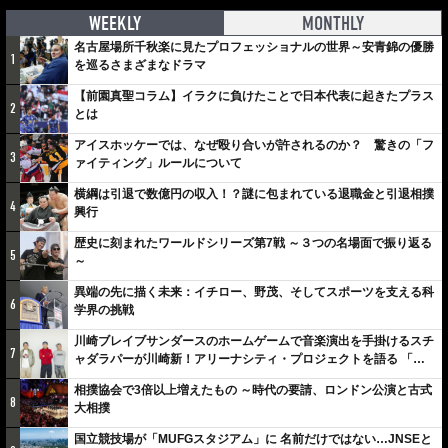
WEEKLY
MONTHLY
名古屋場所千秋楽に見たプロフェッショナルの世界～安青錦の優勝
1
を巡るさまざまなドラマ
【前園真聖コラム】イラクに負けたことで日本代表に起きたプラス
2
とは
アイスホッケーでは、なぜ殴り合いが許されるのか？ 驚きの「フ
3
ァイティング」ルールについて
横綱は引退で数億円の収入！？謎に包まれている退職金と引退相撲
4
興行
歴史に刻まれたワールドシリーズ第7戦 ～３つの名場面で振り返る
5
～
異端の先に描く未来：イチロー、野茂、そしてスポーツを支える科
6
学界の挑戦
川崎ブレイブサンダースのホームゲームで音楽演出を手掛けるスチ
7
ャダラパーが川崎新！アリーナシティ・プロジェクトを語る 「楽
しみでしかないでしょ。川崎は、ずっと成長曲線だから」
相撲協会で3倍以上増えたもの ～時代の要請、ロンドン公演と古式
8
大相撲
国立競技場が「MUFGスタジアム」に 名前だけではない…JNSEと