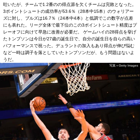
吐いたが、チームで1.2番のの得点源を欠くチームは完敗となった。
3ポイントシュートの成功率が53.6％（28本中15本）のウォリアー
ズに対し、ブルズは16.7％（24本中4本）と低調でこの数字が点差
にも表れた。リーグ全体で最下位のこの3ポイントシュート精度はプ
レーオフに向けて早急に改善が必要だ。 ゲームハイの28得点を挙げ
たトンプソンは今日が27歳の誕生日で、自分の誕生日を自らの高い
パフォーマンスで祝った。デュラントの加入もあり得点が伸び悩む
など一時は調子を落としていたトンプソンだが、もう問題はないよ
うだ。
写真＝Getty Images