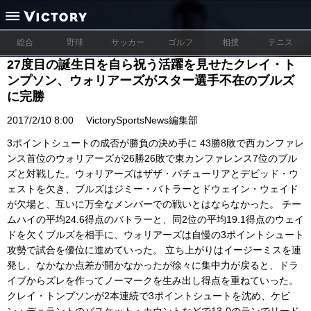
総合
野球
サッカー
ゴルフ
相撲
テニス
27度目の誕生日を自ら祝う活躍を見せたクレイ・ト
ンプソン、ウォリアーズがスター選手不在のブルズ
に完勝
2017/2/10 8:00
VictorySportsNews編集部
3ポイントシュートの成否が勝負の決め手に 43勝8敗で西カンファレ
ンス首位のウォリアーズが26勝26敗で東カンファレンス7位のブル
ズと対戦した。ウォリアーズはザザ・パチューリアとデビッド・ウ
ェストを欠き、ブルズはジミー・バトラーとドウェイン・ウェイド
が欠場と、互いに万全なメンバーでの戦いとはならなかった。 チー
ムハイの平均24.6得点のバトラーと、同2位の平均19.1得点のウェイ
ドを欠くブルズを相手に、ウォリアーズは自慢の3ポイントシュート
攻勢で試合を優位に進めていった。 立ち上がりはイージーミスを連
発し、なかなか点差が開かなかったが徐々に集中力が戻ると、ドラ
イブからズレを作ってノーマークを生み出し得点を重ねていった。
クレイ・トンプソンが2本連続で3ポイントシュートを沈め、ケビ