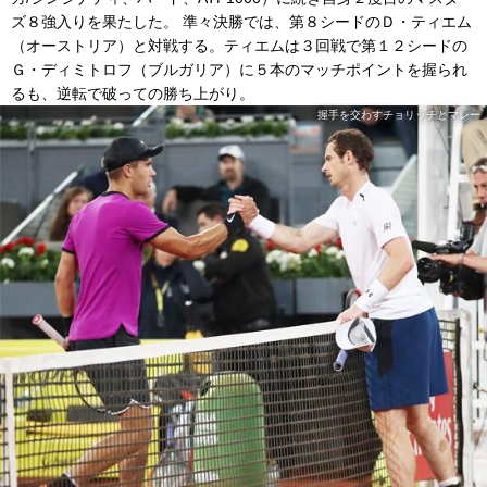
ズ８強入りを果たした。 準々決勝では、第８シードのＤ・ティエム
（オーストリア）と対戦する。ティエムは３回戦で第１２シードの
Ｇ・ディミトロフ（ブルガリア）に５本のマッチポイントを握られ
るも、逆転で破っての勝ち上がり。
握手を交わすチョリッチとマレー