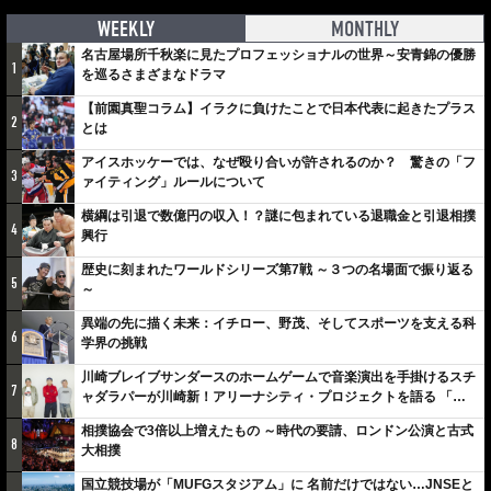
WEEKLY
MONTHLY
名古屋場所千秋楽に見たプロフェッショナルの世界～安青錦の優勝
1
を巡るさまざまなドラマ
【前園真聖コラム】イラクに負けたことで日本代表に起きたプラス
2
とは
アイスホッケーでは、なぜ殴り合いが許されるのか？ 驚きの「フ
3
ァイティング」ルールについて
横綱は引退で数億円の収入！？謎に包まれている退職金と引退相撲
4
興行
歴史に刻まれたワールドシリーズ第7戦 ～３つの名場面で振り返る
5
～
異端の先に描く未来：イチロー、野茂、そしてスポーツを支える科
6
学界の挑戦
川崎ブレイブサンダースのホームゲームで音楽演出を手掛けるスチ
7
ャダラパーが川崎新！アリーナシティ・プロジェクトを語る 「楽
しみでしかないでしょ。川崎は、ずっと成長曲線だから」
相撲協会で3倍以上増えたもの ～時代の要請、ロンドン公演と古式
8
大相撲
国立競技場が「MUFGスタジアム」に 名前だけではない…JNSEと