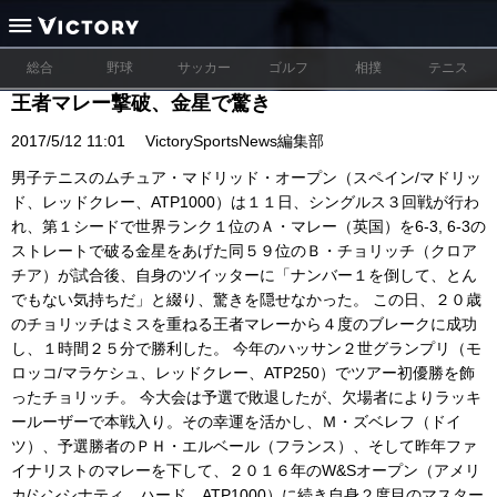
総合
野球
サッカー
ゴルフ
相撲
テニス
王者マレー撃破、金星で驚き
2017/5/12 11:01
VictorySportsNews編集部
男子テニスのムチュア・マドリッド・オープン（スペイン/マドリッ
ド、レッドクレー、ATP1000）は１１日、シングルス３回戦が行わ
れ、第１シードで世界ランク１位のＡ・マレー（英国）を6-3, 6-3の
ストレートで破る金星をあげた同５９位のＢ・チョリッチ（クロア
チア）が試合後、自身のツイッターに「ナンバー１を倒して、とん
でもない気持ちだ」と綴り、驚きを隠せなかった。 この日、２０歳
のチョリッチはミスを重ねる王者マレーから４度のブレークに成功
し、１時間２５分で勝利した。 今年のハッサン２世グランプリ（モ
ロッコ/マラケシュ、レッドクレー、ATP250）でツアー初優勝を飾
ったチョリッチ。 今大会は予選で敗退したが、欠場者によりラッキ
ールーザーで本戦入り。その幸運を活かし、Ｍ・ズベレフ（ドイ
ツ）、予選勝者のＰＨ・エルベール（フランス）、そして昨年ファ
イナリストのマレーを下して、２０１６年のW&Sオープン（アメリ
カ/シンシナティ、ハード、ATP1000）に続き自身２度目のマスター