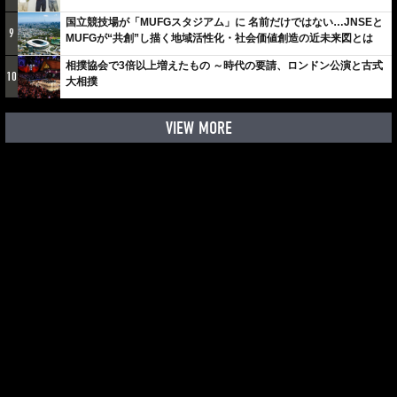
しみでしかないでしょ。川崎は、ずっと成長曲線だから」
国立競技場が「MUFGスタジアム」に 名前だけではない…JNSEと
9
MUFGが“共創”し描く地域活性化・社会価値創造の近未来図とは
相撲協会で3倍以上増えたもの ～時代の要請、ロンドン公演と古式
10
大相撲
VIEW MORE