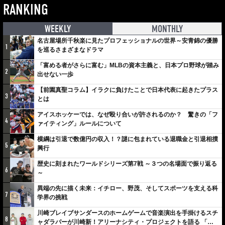
RANKING
WEEKLY
MONTHLY
名古屋場所千秋楽に見たプロフェッショナルの世界～安青錦の優勝
1
を巡るさまざまなドラマ
「富める者がさらに富む」MLBの資本主義と、日本プロ野球が踏み
2
出せない一歩
【前園真聖コラム】イラクに負けたことで日本代表に起きたプラス
3
とは
アイスホッケーでは、なぜ殴り合いが許されるのか？ 驚きの「フ
4
ァイティング」ルールについて
横綱は引退で数億円の収入！？謎に包まれている退職金と引退相撲
5
興行
歴史に刻まれたワールドシリーズ第7戦 ～３つの名場面で振り返る
6
～
異端の先に描く未来：イチロー、野茂、そしてスポーツを支える科
7
学界の挑戦
川崎ブレイブサンダースのホームゲームで音楽演出を手掛けるスチ
8
ャダラパーが川崎新！アリーナシティ・プロジェクトを語る 「楽