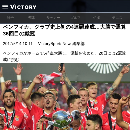
総合
野球
サッカー
ゴルフ
相撲
テニス
ベンフィカ、クラブ史上初の4連覇達成…大勝で通算
36回目の戴冠
2017/5/14 10:11
VictorySportsNews編集部
ベンフィカがホームで5得点大勝し、優勝を決めた。28日には2冠達
成に挑む。
Benfica