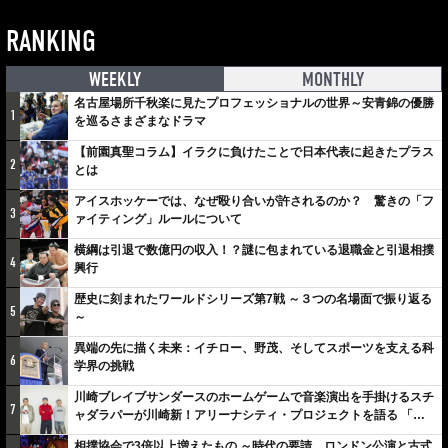
RANKING
WEEKLY
MONTHLY
名古屋場所千秋楽に見たプロフェッショナルの世界～安青錦の優勝
1
を巡るさまざまなドラマ
【前園真聖コラム】イラクに負けたことで日本代表に起きたプラス
2
とは
アイスホッケーでは、なぜ殴り合いが許されるのか？ 驚きの「フ
3
ァイティング」ルールについて
横綱は引退で数億円の収入！？謎に包まれている退職金と引退相撲
4
興行
歴史に刻まれたワールドシリーズ第7戦 ～３つの名場面で振り返る
5
～
異端の先に描く未来：イチロー、野茂、そしてスポーツを支える科
6
学界の挑戦
川崎ブレイブサンダースのホームゲームで音楽演出を手掛けるスチ
7
ャダラパーが川崎新！アリーナシティ・プロジェクトを語る 「楽
しみでしかないでしょ。川崎は、ずっと成長曲線だから」
相撲協会で3倍以上増えたもの ～時代の要請、ロンドン公演と古式