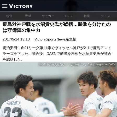
総合
野球
サッカー
ゴルフ
相撲
テニス
鹿島対神戸戦を水沼貴史氏が総括…勝敗を分けたの
は守備陣の集中力
2017/5/14 19:13
VictorySportsNews編集部
明治安田生命J1リーグ第11節でヴィッセル神戸が2-1で鹿島アント
ラーズを下した。試合後、DAZNで解説を務めた水沼貴史氏が試合
を総括した。
高い集中力を見せたヴィッセル神戸（C）Getty Images for DAZN