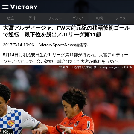
総合
野球
サッカー
ゴルフ
相撲
テニス
大宮アルディージャ、FW大前元紀の移籍後初ゴール
で逆転…最下位を脱出／J1リーグ第11節
2017/5/14 19:06
VictorySportsNews編集部
5月14日に明治安田生命J1リーグ第11節が行われ、大宮アルディー
ジャとベガルタ仙台が対戦。試合は2-1で大宮が勝利を収めた。
決勝ゴールを挙げた大前（C）Getty Images for DAZN