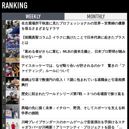
RANKING
WEEKLY
MONTHLY
名古屋場所千秋楽に見たプロフェッショナルの世界～安青錦の優勝
1
を巡るさまざまなドラマ
【前園真聖コラム】イラクに負けたことで日本代表に起きたプラス
2
とは
「富める者がさらに富む」MLBの資本主義と、日本プロ野球が踏み
3
出せない一歩
アイスホッケーでは、なぜ殴り合いが許されるのか？ 驚きの「フ
4
ァイティング」ルールについて
横綱は引退で数億円の収入！？謎に包まれている退職金と引退相撲
5
興行
歴史に刻まれたワールドシリーズ第7戦 ～３つの名場面で振り返る
6
～
異端の先に描く未来：イチロー、野茂、そしてスポーツを支える科
7
学界の挑戦
川崎ブレイブサンダースのホームゲームで音楽演出を手掛けるスチ
8
ャダラパーが川崎新！アリーナシティ・プロジェクトを語る 「楽