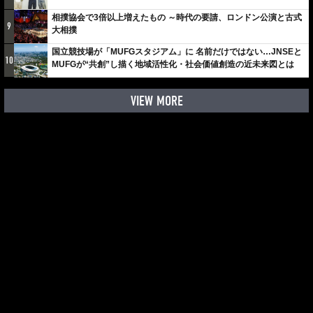
しみでしかないでしょ。川崎は、ずっと成長曲線だから」
相撲協会で3倍以上増えたもの ～時代の要請、ロンドン公演と古式
9
大相撲
国立競技場が「MUFGスタジアム」に 名前だけではない…JNSEと
10
MUFGが“共創”し描く地域活性化・社会価値創造の近未来図とは
VIEW MORE