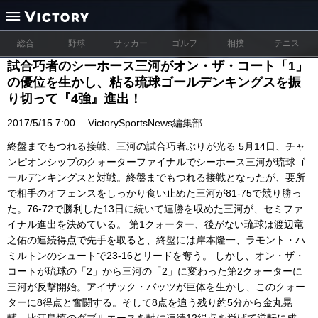
総合
野球
サッカー
ゴルフ
相撲
テニス
試合巧者のシーホース三河がオン・ザ・コート「1」
の優位を生かし、粘る琉球ゴールデンキングスを振
り切って『4強』進出！
2017/5/15 7:00
VictorySportsNews編集部
終盤までもつれる接戦、三河の試合巧者ぶりが光る 5月14日、チャ
ンピオンシップのクォーターファイナルでシーホース三河が琉球ゴ
ールデンキングスと対戦。終盤までもつれる接戦となったが、要所
で相手のオフェンスをしっかり食い止めた三河が81-75で競り勝っ
た。76-72で勝利した13日に続いて連勝を収めた三河が、セミファ
イナル進出を決めている。 第1クォーター、後がない琉球は渡辺竜
之佑の連続得点で先手を取ると、終盤には岸本隆一、ラモント・ハ
ミルトンのシュートで23-16とリードを奪う。 しかし、オン・ザ・
コートが琉球の「2」から三河の「2」に変わった第2クォーターに
三河が反撃開始。アイザック・バッツが巨体を生かし、このクォー
ターに8得点と奮闘する。そして8点を追う残り約5分から金丸晃