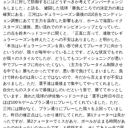
ェンスに対して防御するにはどうすべきか考えてメンバーチェンジ
をしました」と語る。 健闘した琉球「勝負どころでの決定力の差は
確実にある」 三河はレギュラーシーズン最後の2試合をコンディシ
ョン調整にあてて主力を温存した影響もあり、ホームで滋賀レイク
スターズに連敗。悪い流れでのチャンピオンシップとなっていた。
この点を鈴木ヘッドコーチに聞くと、「正直に言って、連敗でレギ
ュラーシーズンを終えたことへの不安はありました」と明かした。
「本当はレギュラーシーズンを良い形で終えてプレーオフに向かう
というのが、我々が毎年やっていることです。どんな状況でもそれ
が我々のスタイルでしたが、どうしてもコンディショニングが悪い
中でプレーオフに向かいたくない。（主力をプレータイム制限させ
る中でも）勝ちたかったですが、悪い形で負けてしまいました。負
けで終わるのは良いことではないので、今だから言えますが不安は
ありました。ただ、選手達は最後まで集中してやってくれました。
自分たちのスタイルで最後はしのいだという形で、勝ててホッとし
ています」 敗れた琉球の伊佐勉ヘッドコーチは「選手は昨日今日と
ほぼ100％ゲームプラン通りにプレーしてくれていました。ただ、
三河には隙がなく、プラン通りにプレーした我々を上回っていまし
た。昨日の修正点はしっかり遂行してくれた。第1クォーターは良か
ったですが、第2クォーターでミスがあり、ボールが止まる時間があ
ったのがもったいなかったです」と総括する。 そしてあと一歩で届