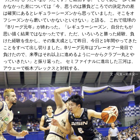
かなかった差については「今、思うのは勝負どころでの決定力の差
は確実にあるとレギュラーシーズンから思っていました。そこをオ
フシーズンから磨いていかないといけない」と語る。 これで琉球の
『Bリーグ元年』が終わった。「レギュラーシーズン、自分たちが
思い描く結果ではなかったです。ただ、いろいろと勝った経験、負
けた経験を生かし、その集大成として昨日、今日と1年間やってきた
ことをすべて出し切りました。Bリーグ元年はプレーオフ一発目で
負けたので、来季はそれ以上に進めるように一からクラブ一丸とや
っていきたい」と振り返った。 セミファイナルに進出した三河は、
アウェーで栃木ブレックスと対戦する。
文・写真＝鈴木栄一