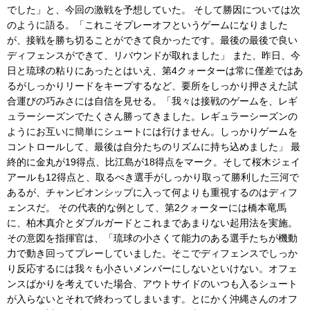
でした」と、今回の激戦を予想していた。 そして勝因については次
のように語る。「これこそプレーオフというゲームになりました
が、接戦を勝ち切ることができて良かったです。最後の最後で良い
ディフェンスができて、リバウンドが取れました」 また、昨日、今
日と琉球の粘りにあったとはいえ、第4クォーターは常に僅差ではあ
るがしっかりリードをキープするなど、要所をしっかり押さえた試
合運びの巧みさには自信を見せる。「我々は接戦のゲームを、レギ
ュラーシーズンでたくさん勝ってきました。レギュラーシーズンの
ようにお互いに簡単にシュートには行けません。しっかりゲームを
コントロールして、最後は自分たちのリズムに持ち込めました」 最
終的に金丸が19得点、比江島が18得点をマーク。そして桜木ジェイ
アールも12得点と、取るべき選手がしっかり取って勝利した三河で
あるが、チャンピオンシップに入って何よりも重視するのはディフ
ェンスだ。 その代表的な例として、第2クォーターには橋本竜馬
に、柏木真介とダブルガードとこれまであまりない起用法を実施。
その意図を指揮官は、「琉球の小さくて能力のある選手たちが機動
力で動き回ってプレーしていました。そこでディフェンスでしっか
り反応するには我々も小さいメンバーにしないといけない。オフェ
ンスばかりを考えていた場合、アウトサイドのいつも入るシュート
が入らないとそれで終わってしまいます。とにかく沖縄さんのオフ