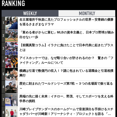
RANKING
WEEKLY
MONTHLY
名古屋場所千秋楽に見たプロフェッショナルの世界～安青錦の優勝
1
を巡るさまざまなドラマ
「富める者がさらに富む」MLBの資本主義と、日本プロ野球が踏み
2
出せない一歩
【前園真聖コラム】イラクに負けたことで日本代表に起きたプラス
3
とは
アイスホッケーでは、なぜ殴り合いが許されるのか？ 驚きの「フ
4
ァイティング」ルールについて
横綱は引退で数億円の収入！？謎に包まれている退職金と引退相撲
5
興行
歴史に刻まれたワールドシリーズ第7戦 ～３つの名場面で振り返る
6
～
異端の先に描く未来：イチロー、野茂、そしてスポーツを支える科
7
学界の挑戦
川崎ブレイブサンダースのホームゲームで音楽演出を手掛けるスチ
8
ャダラパーが川崎新！アリーナシティ・プロジェクトを語る 「楽