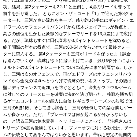
輔、比江島慎のダブルエースを軸に連続12得点を挙げて逆転に成
功。結局、第2クォーターを22-11と圧倒し、4点のリードを奪って
前半を折り返した。 ともにオン・ザ・コート「1」で迎えた第3クォ
ーターも、三河が良い流れをキープ。残り約3分半にはギャビン・エ
ドワーズのオフェンスリバウンドから桜木ジェイアールが得点と、
高さの優位を生かした象徴的なプレーでリードを13点差にまで広げ
る。だが、琉球もすぐに田代直希が3ポイントシュートを沈めると、
終了間際の岸本の得点で、三河の60-54と食らい付いて最終クォー
ターに突入する。 第4クォーターも三河がリードを保ったまま試合
は進んでいくが、琉球は徐々に追い上げていき、残り約2分半にはハ
ミルトンの3ポイントシュートでついに2点差にまで肉薄する。しか
し、三河は次のオフェンスで、再びエドワーズのオフェンスリバウ
ンドから金丸の得点へとつなげて琉球の勢いをストップ。その後は
堅いディフェンスで追加点を防ぐとともに、金丸がファウルゲーム
に対してのフリースローを確実に決めて逃げ切った。 接戦を勝ち切
るゲームコントロールの能力に自信 レギュラーシーズンの対戦では
三河の5勝1敗。そして勝ち試合も、三河が圧倒しての楽な勝ちゲー
ムが多かった。ただ、「プレーオフは何が起こるか分からないも
の」と語る三河の鈴木貴美一ヘッドコーチにとって、「沖縄さんは
bjリーグで4度も優勝しています。プレーオフに対する執念は、チー
ムの伝統としてあるんではないかと思います。苦戦も想定の範囲内