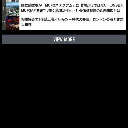
しみでしかないでしょ。川崎は、ずっと成長曲線だから」
国立競技場が「MUFGスタジアム」に 名前だけではない…JNSEと
9
MUFGが“共創”し描く地域活性化・社会価値創造の近未来図とは
相撲協会で3倍以上増えたもの ～時代の要請、ロンドン公演と古式
10
大相撲
VIEW MORE