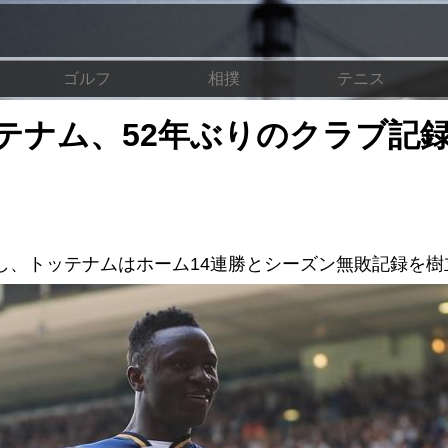
ゴルフ
相撲
テニス
テナム、52年ぶりのクラブ記
し、トッテナムはホーム14連勝とシーズン無敗記録を樹