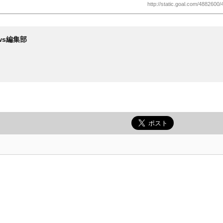
http://static.goal.com/4882600/
News編集部