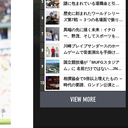
5
謎に包まれている退職金と引退
相撲興行
歴史に刻まれたワールドシリー
6
ズ第7戦 ～３つの名場面で振り返
る～
異端の先に描く未来：イチロ
7
ー、野茂、そしてスポーツを支
える科学界の挑戦
川崎ブレイブサンダースのホー
8
ムゲームで音楽演出を手掛ける
スチャダラパーが川崎新！アリ
国立競技場が「MUFGスタジア
ーナシティ・プロジェクトを語
9
ム」に 名前だけではない…JNSE
る 「楽しみでしかないでしょ。
とMUFGが“共創”し描く地域活
川崎は、ずっと成長曲線だか
相撲協会で3倍以上増えたもの ～
性化・社会価値創造の近未来図
10
ら」
時代の要請、ロンドン公演と古
とは
式大相撲
VIEW MORE