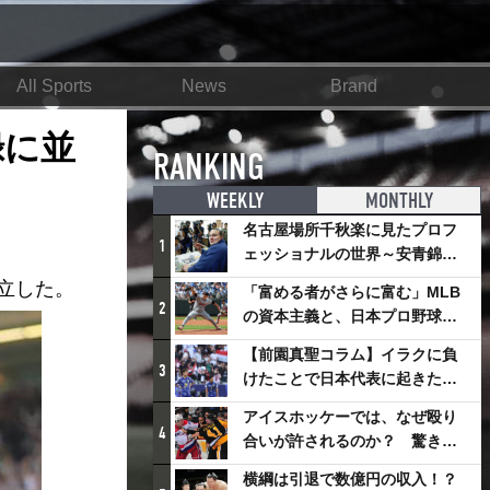
All Sports
News
Brand
録に並
RANKING
WEEKLY
MONTHLY
名古屋場所千秋楽に見たプロフ
1
ェッショナルの世界～安青錦の
優勝を巡るさまざまなドラマ
立した。
「富める者がさらに富む」MLB
2
の資本主義と、日本プロ野球が
踏み出せない一歩
【前園真聖コラム】イラクに負
3
けたことで日本代表に起きたプ
ラスとは
アイスホッケーでは、なぜ殴り
4
合いが許されるのか？ 驚きの
「ファイティング」ルールにつ
横綱は引退で数億円の収入！？
いて