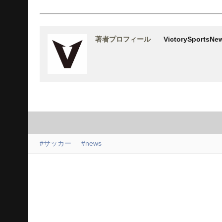
著者プロフィール
VictorySports
#サッカー
#news