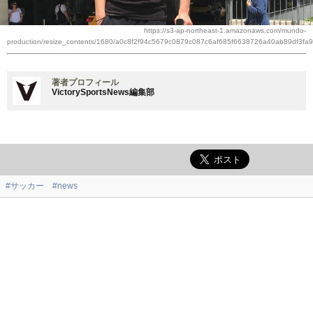
https://s3-ap-northeast-1.amazonaws.com/mundo-
production/resize_contents/1680/a0c8f2f94c5679c0879c087c6af685f6638726a40ab89df3fa
著者プロフィール
VictorySportsNews編集部
#サッカー
#news