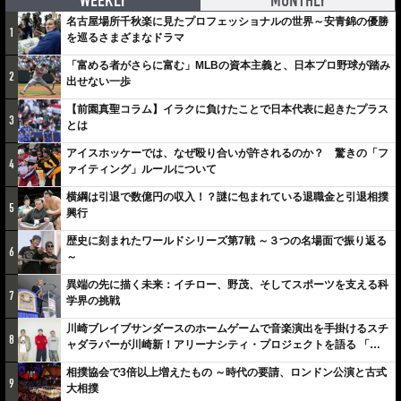
WEEKLY
MONTHLY
名古屋場所千秋楽に見たプロフェッショナルの世界～安青錦の優勝
1
を巡るさまざまなドラマ
「富める者がさらに富む」MLBの資本主義と、日本プロ野球が踏み
2
出せない一歩
【前園真聖コラム】イラクに負けたことで日本代表に起きたプラス
3
とは
アイスホッケーでは、なぜ殴り合いが許されるのか？ 驚きの「フ
4
ァイティング」ルールについて
横綱は引退で数億円の収入！？謎に包まれている退職金と引退相撲
5
興行
歴史に刻まれたワールドシリーズ第7戦 ～３つの名場面で振り返る
6
～
異端の先に描く未来：イチロー、野茂、そしてスポーツを支える科
7
学界の挑戦
川崎ブレイブサンダースのホームゲームで音楽演出を手掛けるスチ
8
ャダラパーが川崎新！アリーナシティ・プロジェクトを語る 「楽
しみでしかないでしょ。川崎は、ずっと成長曲線だから」
相撲協会で3倍以上増えたもの ～時代の要請、ロンドン公演と古式
9
大相撲