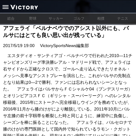
総合
野球
サッカー
ゴルフ
相撲
テニス
アフェライ「ベルナベウでのアシスト以外にも、バ
ルサにはとても良い思い出が残っている」
2017/5/19 19:00
VictorySportsNews編集部
エスタディオ・サンティアゴ・ベルナベウで行われた2010―11チ
ャンピオンズリーグ準決勝レアル・マドリード戦で、アフェライは
右サイドから正確なクロスで、ゴールへ走り込んできたリオネル・
メッシへ見事なアシストプレーを演出した。これがバルサの先制点
となり結果は0―2で勝利、ファンには忘れられないシーンとなっ
た。 アフェライはバルサからＦＣシャルケ04（ブンデスリーガ）
とオリンピアコスＦＣ（ギリシャ・スーパーリーグ）へのレンタル
移籍後、2015年にストークへ完全移籍しウイングを務めていたが、
2016年11月から膝のけがにより離脱している。2011年10月にバル
サ左膝の前十字靱帯を断裂した時と同じように、練習中に負傷し、
シーズンを棒に振ることになった。 アフェライは、バルセロナで
膝のけがの専門医師として国内外で知られているラモン・クガット
医師に手術を依頼した。現在はキロン病院にてリハビリに徹してい