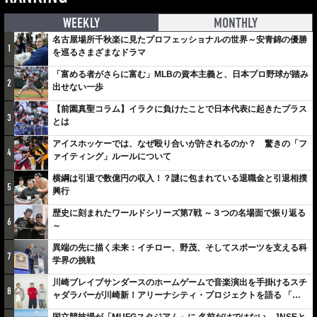
WEEKLY
MONTHLY
名古屋場所千秋楽に見たプロフェッショナルの世界～安青錦の優勝
1
を巡るさまざまなドラマ
「富める者がさらに富む」MLBの資本主義と、日本プロ野球が踏み
2
出せない一歩
【前園真聖コラム】イラクに負けたことで日本代表に起きたプラス
3
とは
アイスホッケーでは、なぜ殴り合いが許されるのか？ 驚きの「フ
4
ァイティング」ルールについて
横綱は引退で数億円の収入！？謎に包まれている退職金と引退相撲
5
興行
歴史に刻まれたワールドシリーズ第7戦 ～３つの名場面で振り返る
6
～
異端の先に描く未来：イチロー、野茂、そしてスポーツを支える科
7
学界の挑戦
川崎ブレイブサンダースのホームゲームで音楽演出を手掛けるスチ
8
ャダラパーが川崎新！アリーナシティ・プロジェクトを語る 「楽
しみでしかないでしょ。川崎は、ずっと成長曲線だから」