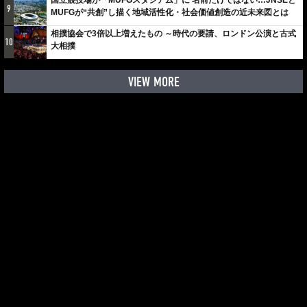
国立競技場が「MUFGスタジアム」に 名前だけではない…JNSEと
9
MUFGが“共創”し描く地域活性化・社会価値創造の近未来図とは
相撲協会で3倍以上増えたもの ～時代の要請、ロンドン公演と古式
10
大相撲
VIEW MORE