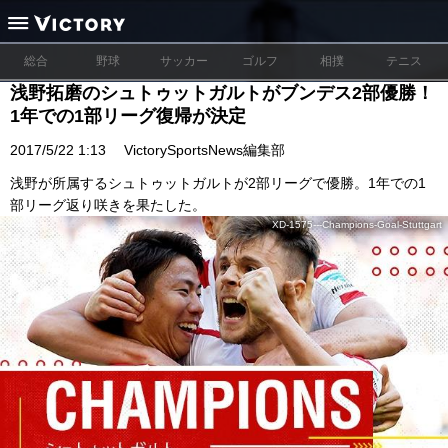
総合
野球
サッカー
ゴルフ
相撲
テニス
浅野拓磨のシュトゥットガルトがブンデス2部優勝！
1年での1部リーグ復帰が決定
2017/5/22 1:13
VictorySportsNews編集部
浅野が所属するシュトゥットガルトが2部リーグで優勝。1年での1
部リーグ返り咲きを果たした。
XD-1575---Champions-Goal-Stuttgart