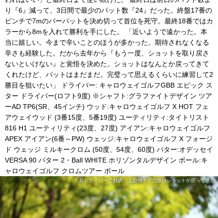
り『6』減って、3日間で最少のパット数『24』だった。終盤17番の
ピンチで7mのパーパットを決め切って首位を死守。最終18番ではカ
ラーから8mを入れて勝利を手にした。 「近いようで遠かった。本
当に嬉しい。今まで辛いことのほうが多かった。期待されなくなる
辛さも経験した。だから去年から『もう一度、ショットを取り戻さ
ないといけない』と覚悟を決めた。ショットはなんとか戻ってきて
くれたけど、パットはまだまだ。完璧って思えるくらいに練習して2
勝目を狙いたい」 ドライバー: キャロウェイゴルフGBB エピック ス
ター ドライバー(ロフト9度) ※シャフト:グラファイトデザイン ツア
ーAD TP6(SR、45インチ) ウッド:キャロウェイゴルフ X HOT フェ
アウェイウッド (3番15度、5番19度) ユーティリティ:タイトリスト
816 H1 ユーティリティ(23度、27度) アイアン:キャロウェイゴルフ
APEX アイアン(6番～PW) ウェッジ:キャロウェイゴルフ X フォージ
ド ウェッジ ミルキークロム (50度、54度、60度) パター:オデッセイ
VERSA 90 パター 2・Ball WHITE ホリゾンタルデザイン ボール:キ
ャロウェイゴルフ クロムツアー ボール
新ドライバーで好調。上田桃子に力強いショットが戻ってきた