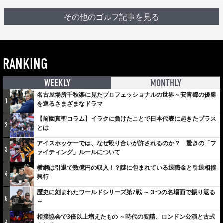
その他のゴルフ記事を見る
RANKING
WEEKLY
MONTHLY
名古屋場所千秋楽に見たプロフェッショナルの世界～安青錦の優勝
1
を巡るさまざまなドラマ
【前園真聖コラム】イラクに負けたことで日本代表に起きたプラス
2
とは
アイスホッケーでは、なぜ殴り合いが許されるのか？ 驚きの「フ
3
ァイティング」ルールについて
横綱は引退で数億円の収入！？謎に包まれている退職金と引退相撲
4
興行
歴史に刻まれたワールドシリーズ第7戦 ～３つの名場面で振り返る
5
～
相撲協会で3倍以上増えたもの ～時代の要請、ロンドン公演と古式
6