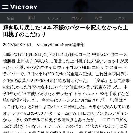
総合
野球
サッカー
ゴルフ
相撲
テニス
輝き取り戻した14本 不振のパターを変えなかった上
田桃子のこだわり
2017/5/23 7:51
VictorySportsNews編集部
日時:2017年5月19日(金)～21日(日) 開催コース:中京GC石野コース
優勝者:上田桃子 3季ぶりに優勝した上田桃子に力強いショットが戻
った。今季から投入のキャロウェイゴルフGBB エピック スター ド
ライバーで、3日間平均253.5ydの飛距離を記録。これは今季同ラン
ク1位の葭葉ルミの259.4ydに迫る勢いだった。 「変革」として結果
の出なかった昨季の途中にスイング修正やクラブ変更を行った。中
学1年から16年使い続けたオデッセイ トライホット #3を手放すなど
強い覚悟があった。 今大会はチャンスにつけ続けたが、「5個はと
りこぼした」と2日目までパットに苦戦した。今季から投入している
オデッセイVERSA 90 パター 2・Ball WHITE ホリゾンタルデザイン
から、ほかのモデルに変更する選択肢もあったが、「コロコロ変え
るのは好きじゃない。わたしが、このパターで決められるように変
わればいい」と最終日まで使い続けた。 最終日は前日のパット数よ