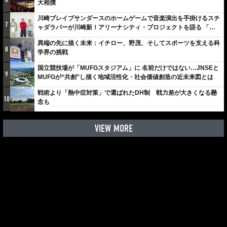
大相撲
川崎ブレイブサンダースのホームゲームで音楽演出を手掛けるスチ
7
ャダラパーが川崎新！アリーナシティ・プロジェクトを語る 「楽
しみでしかないでしょ。川崎は、ずっと成長曲線だから」
異端の先に描く未来：イチロー、野茂、そしてスポーツを支える科
8
学界の挑戦
国立競技場が「MUFGスタジアム」に 名前だけではない…JNSEと
9
MUFGが“共創”し描く地域活性化・社会価値創造の近未来図とは
戦術より「熱中症対策」で選ばれたDH制 戦力差が大きくなる懸
10
念も
VIEW MORE