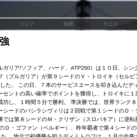
ゴルフ
相撲
テニス
強
ガリア/ソフィア、ハード、ATP250）は１０日、シン
（ブルガリア）が第９シードのＶ・トロイキ（セルビア）
たした。 この日、７本のサービスエースを叩き込んだデ
ーセントの高い確率でポイントを獲得し、トロイキに１
成功し、１時間５分で勝利。 準決勝では、世界ランク
ーシードのバシラシヴィリは２回戦で第１シードのＤ・
勝では第８シードのＭ・クリザン（スロバキア）に逆転
ドのＤ・ゴファン（ベルギー）、昨年覇者で第４シード
した。 地元で初優勝を狙うディミトロフは、１月の全豪