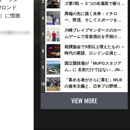
5
ズ第7戦 ～３つの名場面で振り返
/ロンド
る～
異端の先に描く未来：イチロ
ン）に惜敗
6
ー、野茂、そしてスポーツを支
える科学界の挑戦
川崎ブレイブサンダースのホー
ープン時のディミトロフ
7
ムゲームで音楽演出を手掛ける
スチャダラパーが川崎新！アリ
相撲協会で3倍以上増えたもの ～
ーナシティ・プロジェクトを語
8
時代の要請、ロンドン公演と古
る 「楽しみでしかないでしょ。
式大相撲
川崎は、ずっと成長曲線だか
国立競技場が「MUFGスタジア
9
ら」
ム」に 名前だけではない…JNSE
とMUFGが“共創”し描く地域活
「富める者がさらに富む」MLB
性化・社会価値創造の近未来図
10
の資本主義と、日本プロ野球が
とは
踏み出せない一歩
VIEW MORE