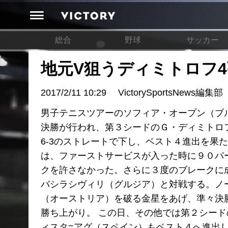
総合
野球
サッカー
地元V狙うディミトロフ4
2017/2/11 10:29
VictorySportsNews編集部
男子テニスツアーのソフィア・オープン（ブル
決勝が行われ、第３シードのＧ・ディミトロフ
6-3のストレートで下し、ベスト４進出を果
は、ファーストサービスが入った時に９０パ
クを許さなかった。さらに３度のブレークに
バシラシヴィリ（グルジア）と対戦する。ノ
（オーストリア）を破る金星をあげ、準々決
勝ち上がり。 この日、その他では第２シー
ィスタ=アグ（スペイン）もベスト４へ進出