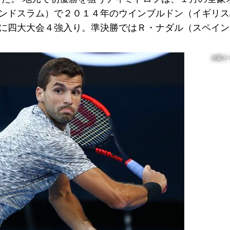
ンドスラム）で２０１４年のウインブルドン（イギリス
りに四大大会４強入り。準決勝ではＲ・ナダル（スペイ
全豪オ