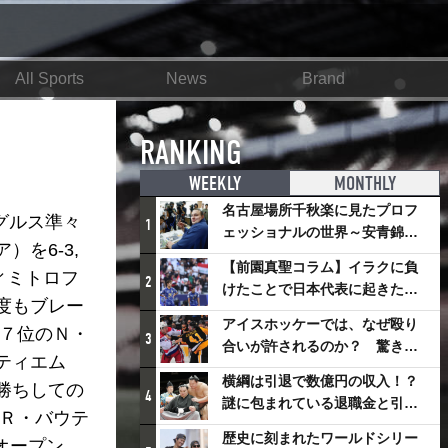
All Sports
News
Brand
RANKING
WEEKLY
MONTHLY
名古屋場所千秋楽に見たプロフ
グルス準々
1
ェッショナルの世界～安青錦の
を6-3,
優勝を巡るさまざまなドラマ
【前園真聖コラム】イラクに負
ィミトロフ
2
けたことで日本代表に起きたプ
度もブレー
ラスとは
アイスホッケーでは、なぜ殴り
８７位のＮ・
3
合いが許されるのか？ 驚きの
ティエム
「ファイティング」ルールにつ
横綱は引退で数億円の収入！？
勝ちしての
いて
4
謎に包まれている退職金と引退
のＲ・バウテ
相撲興行
歴史に刻まれたワールドシリー
オープン