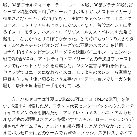
戦、34節デポルティーボ・ラ・コルーニャ戦、36節グラナダ戦など
シーズン終盤の格下相手のゲームにはポルトガル人ストライカーは
招集されなかった。彼だけでなく、主軸であるベンゼマ、トニ・ク
ロース、モドリッチらもピッチに立つことなく、普段はベンチに座
るイスコ、モラタ、ハメス・ロドリゲス、ルカス・ペレスを先発で
起用し、なおかつとりこぼさなかった。と同時にもう1つの大きなタ
イトルであるチャンピオンズリーグでは不動のスタメンを起用し、
ロナウドはチャンピオンズリーグ準々決勝バイエルン・ミュンヘン
戦で2試合5得点、アトレティコ・マドリードとの準決勝ファースト
レグではハットトリックを達成した。ジダン監督は主軸を休ませ、
他クラブではエースになれるイスコ、モラタらのタレントら豪華な
陣容もきっちり使い切るという見事なローテーションでリーガを制
覇し、欧州王座連覇に王手をかけている。
一方、バルセロナは昨夏に1億2280万ユーロ（約142億円）を使
い、6選手を補強したが、フランス代表センターバックのウムティテ
ィがスタメンの座を掴んだが、アンドレ・ゴメス、パコ・アルカセ
ルなど他の5選手はスタメンを脅かすどころか、ローテーションで起
用されたゲームでもことごとく結果を残すことができなかった。ゆ
えにバルセロナはどのゲームでもMSN（メッシ、スアレス、ネイマ