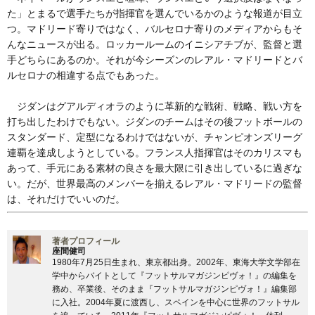
た」とまるで選手たちが指揮官を選んでいるかのような報道が目立
つ。マドリード寄りではなく、バルセロナ寄りのメディアからもそ
んなニュースが出る。ロッカールームのイニシアチブが、監督と選
手どちらにあるのか。それが今シーズンのレアル・マドリードとバ
ルセロナの相違する点でもあった。
ジダンはグアルディオラのように革新的な戦術、戦略、戦い方を
打ち出したわけでもない。ジダンのチームはその後フットボールの
スタンダード、定型になるわけではないが、チャンピオンズリーグ
連覇を達成しようとしている。フランス人指揮官はそのカリスマも
あって、手元にある素材の良さを最大限に引き出しているに過ぎな
い。だが、世界最高のメンバーを揃えるレアル・マドリードの監督
は、それだけでいいのだ。
著者プロフィール
座間健司
1980年7月25日生まれ、東京都出身。2002年、東海大学文学部在
学中からバイトとして『フットサルマガジンピヴォ！』の編集を
務め、卒業後、そのまま『フットサルマガジンピヴォ！』編集部
に入社。2004年夏に渡西し、スペインを中心に世界のフットサル