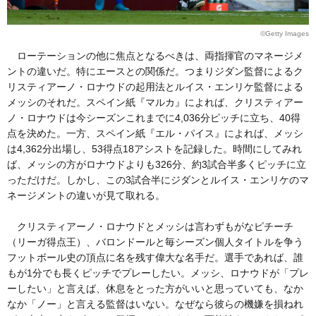
©Getty Images
ローテーションの他に焦点となるべきは、両指揮官のマネージメ
ントの違いだ。特にエースとの関係だ。つまりジダン監督によるク
リスティアーノ・ロナウドの起用法とルイス・エンリケ監督による
メッシのそれだ。スペイン紙『マルカ』によれば、クリスティアー
ノ・ロナウドは今シーズンこれまでに4,036分ピッチに立ち、40得
点を決めた。一方、スペイン紙『エル・パイス』によれば、メッシ
は4,362分出場し、53得点18アシストを記録した。時間にしてみれ
ば、メッシの方がロナウドよりも326分、約3試合半多くピッチに立
っただけだ。しかし、この3試合半にジダンとルイス・エンリケのマ
ネージメントの違いが見て取れる。
クリスティアーノ・ロナウドとメッシは言わずもがなピチーチ
（リーガ得点王）、バロンドールと毎シーズン個人タイトルを争う
フットボール史の頂点に名を残す偉大な名手だ。選手であれば、誰
もが1分でも長くピッチでプレーしたい。メッシ、ロナウドが「プレ
ーしたい」と言えば、休息をとった方がいいと思っていても、なか
なか「ノー」と言える監督はいない。なぜなら彼らの機嫌を損ねれ