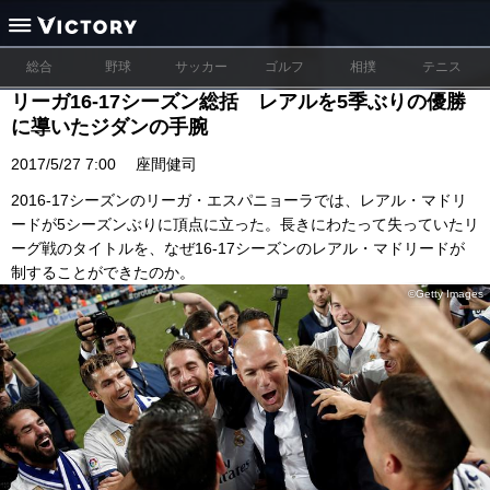
総合
野球
サッカー
ゴルフ
相撲
テニス
リーガ16-17シーズン総括 レアルを5季ぶりの優勝
に導いたジダンの手腕
2017/5/27 7:00
座間健司
2016-17シーズンのリーガ・エスパニョーラでは、レアル・マドリ
ードが5シーズンぶりに頂点に立った。長きにわたって失っていたリ
ーグ戦のタイトルを、なぜ16-17シーズンのレアル・マドリードが
制することができたのか。
©Getty Images