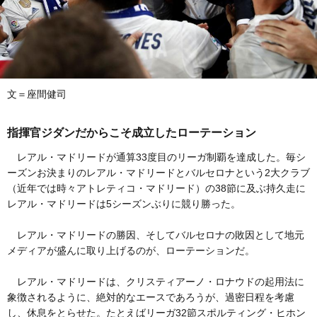
文＝座間健司
指揮官ジダンだからこそ成立したローテーション
レアル・マドリードが通算33度目のリーガ制覇を達成した。毎シ
ーズンお決まりのレアル・マドリードとバルセロナという2大クラブ
（近年では時々アトレティコ・マドリード）の38節に及ぶ持久走に
レアル・マドリードは5シーズンぶりに競り勝った。
レアル・マドリードの勝因、そしてバルセロナの敗因として地元
メディアが盛んに取り上げるのが、ローテーションだ。
レアル・マドリードは、クリスティアーノ・ロナウドの起用法に
象徴されるように、絶対的なエースであろうが、過密日程を考慮
し、休息をとらせた。たとえばリーガ32節スポルティング・ヒホン