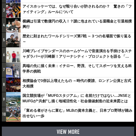
アイスホッケーでは、なぜ殴り合いが許されるのか？ 驚きの「フ
3
ァイティング」ルールについて
横綱は引退で数億円の収入！？謎に包まれている退職金と引退相撲
4
興行
歴史に刻まれたワールドシリーズ第7戦 ～３つの名場面で振り返る
5
～
川崎ブレイブサンダースのホームゲームで音楽演出を手掛けるスチ
6
ャダラパーが川崎新！アリーナシティ・プロジェクトを語る 「楽
しみでしかないでしょ。川崎は、ずっと成長曲線だから」
異端の先に描く未来：イチロー、野茂、そしてスポーツを支える科
7
学界の挑戦
相撲協会で3倍以上増えたもの ～時代の要請、ロンドン公演と古式
8
大相撲
国立競技場が「MUFGスタジアム」に 名前だけではない…JNSEと
9
MUFGが“共創”し描く地域活性化・社会価値創造の近未来図とは
「富める者がさらに富む」MLBの資本主義と、日本プロ野球が踏み
10
出せない一歩
VIEW MORE