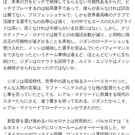
ば、本来の力をピッチで発揮してもらえない可能性あるからだ。ピ
ッチでプレーするのは結局選手であって、彼らが走らなければ試合
は勝てない。プロフェッショナルで、しかも世界最高峰のクラブで
活躍する選手たちの自尊心は強く、その中でもエースの2人のプライ
ドは高い。高くなければ今彼らがいる位置にはない。しかし、クリ
スティアーノ・ロナウドは格下との出場試合数が減り、と同時に得
点王の可能性が遠ざかることを承知し、ジダンのローテーションを
受け入れた。メッシは補強した選手が見込んでいたパフォーマンス
をできなかったというチーム事情は違えど、ほとんどピッチに立ち
続けた。ジダンはロナウドを説得でき、ルイス・エンリケはメッシ
を納得させられなかったのではないか。
ジダンは現役時代、世界中の誰もが知るスーパースターだった。
そんな人間の言葉は、ラファ・ベニテスのような他の監督たちと同
じ事を言っていたとしても、レアル・マドリードに所属する現代の
スターたちにさえ、違う響きを持って伝わる。ジダンだからこそ、
レアル・マドリードでローテーションができたのだ。
新監督を選び進めるバルセロナとは対照的だ。バルセロナは「エ
ルネスト・バルベルデにロッカールームがオーケーを出した」や
「ネイマールがウンスエと喧嘩、ウンスエという選択肢はなくなっ