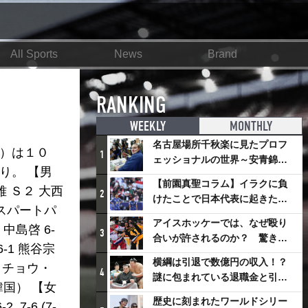
All Sports
News
Brand
RANKING
WEEKLY
MONTHLY
名古屋場所千秋楽に見たプロフ
ド）は１０
1
ェッショナルの世界～安青錦の
り。 【男
優勝を巡るさまざまなドラマ
【前園真聖コラム】イラクに負
悠雅 Ｓ２ 大西
2
けたことで日本代表に起きたプ
 エキスパートパ
ラスとは
アイスホッケーでは、なぜ殴り
 中島啓 6-
3
合いが許されるのか？ 驚きの
6-1 熊谷宗
「ファイティング」ルールにつ
横綱は引退で数億円の収入！？
4 チョウ・
いて
4
謎に包まれている退職金と引退
（韓国） 【女
相撲興行
歴史に刻まれたワールドシリー
7-6 (7-