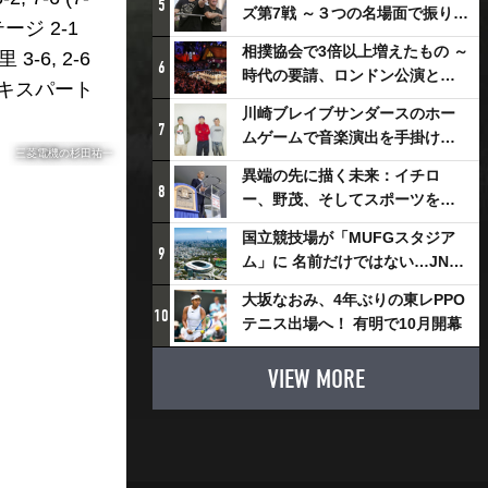
5
ズ第7戦 ～３つの名場面で振り返
ージ 2-1
る～
相撲協会で3倍以上増えたもの ～
-6, 2-6
6
時代の要請、ロンドン公演と古
エキスパート
式大相撲
川崎ブレイブサンダースのホー
7
ムゲームで音楽演出を手掛ける
三菱電機の杉田祐一
スチャダラパーが川崎新！アリ
異端の先に描く未来：イチロ
ーナシティ・プロジェクトを語
8
ー、野茂、そしてスポーツを支
る 「楽しみでしかないでしょ。
える科学界の挑戦
川崎は、ずっと成長曲線だか
国立競技場が「MUFGスタジア
9
ら」
ム」に 名前だけではない…JNSE
とMUFGが“共創”し描く地域活
大坂なおみ、4年ぶりの東レPPO
性化・社会価値創造の近未来図
10
テニス出場へ！ 有明で10月開幕
とは
VIEW MORE