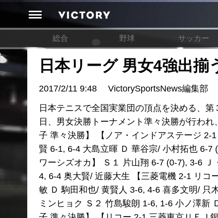
総合
野球
サッカー
日本リーグ 男女4強出揃
2017/2/11 9:48
VictorySportsNews編集部
日本テニスで全国実業団の頂点を決める、第
日、男女決勝トーナメント準々決勝が行われ、
子 準々決勝】 【ノア・インドアステージ 2-1 トップ
賢 6-1, 6-4 大島立暉 Ｄ 華谷宗/ 小村拓也 6-7
ワーシズオカ】 Ｓ１ 片山翔 6-7 (0-7), 3-6
4, 6-4 奥大賢/ 近藤大生 【三菱電機 2-1 リコー
敏 Ｄ 駒田和也/ 黄賢人 3-6, 4-6 喜多文明/ 
ミンヒョク Ｓ２ 竹島駿朗 1-6, 1-6 小ノ澤新 Ｄ
子 準々決勝】 【リコー 2-1 三菱東京ＵＦＪ銀行】 Ｓ