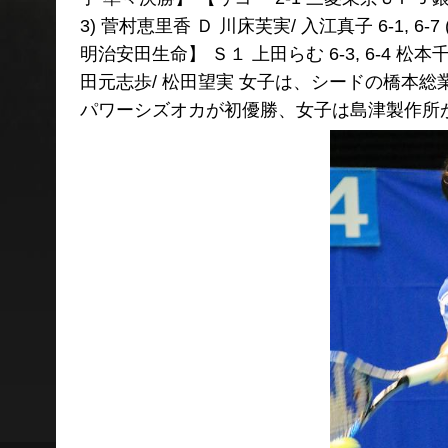
3) 菅村恵里香 Ｄ 川床芙実/ 入江真子 6-1, 6-7
明治安田生命】 Ｓ１ 上田らむ 6-3, 6-4 松本千広
田元志歩/ 松田望実 女子は、シードの橋本
パワーシズオカが初優勝、女子は島津製作所