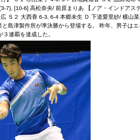
 (3-7), [10-6] 高松奈央/ 前原まりあ 【ノア・インドアステ
 Ｓ２ 大西香 6-3, 6-4 本郷未生 Ｄ 下道愛里紗/ 横山菜里 3
総業と島津製作所が準決勝から登場する。 昨年、男子は
が３連覇を達成した。