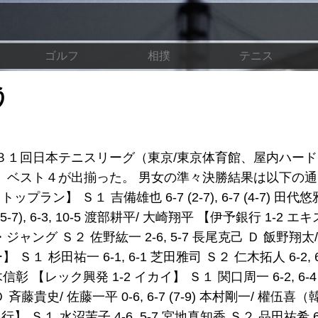
ゴルフ
相撲
テニス
う
３１回日本テニスリーグ（東京/東京体育館、屋内ハー
ベスト４が出揃った。 男女の準々決勝結果は以下の通
ラン】 Ｓ１ 吉備雄也 6-7 (2-7), 6-7 (4-7) 田代
 (5-7), 6-3, 10-5 渡部耕平/ 大崎翔平 【伊予銀行 1-2
 Ｊ・ジャング Ｓ２ 佐野紘一 2-6, 5-7 長尾克己 Ｄ 飯野翔太/
】 Ｓ１ 杉田祐一 6-1, 6-1 芝田雅司 Ｓ２ 仁木拓人 6-2, 
只木信彰 【レック興発 1-2 イカイ】 Ｓ１ 関口周一 6-2, 6-
 斉藤貴史/ 佐藤一平 0-6, 6-7 (7-9) 本村剛一/ 權伍喜
１ 水沼茉子 4-6, 5-7 宮地真知香 Ｓ２ 品田祐希 6-2, 