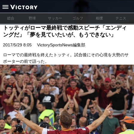
総合
野球
サッカー
ゴルフ
相撲
テニス
トッティがローマ最終戦で感動スピーチ「エンディ
ングだ」「夢を見ていたいが、もうできない」
2017/5/29 8:05
VictorySportsNews編集部
ローマでの最終戦を終えたトッティ。試合後にその心境を大勢のサ
ポーターの前で語った。