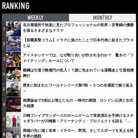
RANKING
WEEKLY
MONTHLY
名古屋場所千秋楽に見たプロフェッショナルの世界～安青錦の優勝
1
を巡るさまざまなドラマ
【前園真聖コラム】イラクに負けたことで日本代表に起きたプラス
2
とは
アイスホッケーでは、なぜ殴り合いが許されるのか？ 驚きの「フ
3
ァイティング」ルールについて
横綱は引退で数億円の収入！？謎に包まれている退職金と引退相撲
4
興行
歴史に刻まれたワールドシリーズ第7戦 ～３つの名場面で振り返る
5
～
相撲協会で3倍以上増えたもの ～時代の要請、ロンドン公演と古式
6
大相撲
川崎ブレイブサンダースのホームゲームで音楽演出を手掛けるスチ
7
ャダラパーが川崎新！アリーナシティ・プロジェクトを語る 「楽
しみでしかないでしょ。川崎は、ずっと成長曲線だから」
異端の先に描く未来：イチロー、野茂、そしてスポーツを支える科
8
学界の挑戦