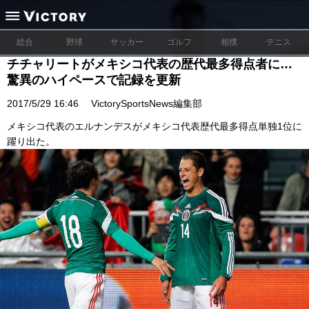
総合
野球
サッカー
ゴルフ
相撲
テニス
チチャリートがメキシコ代表の歴代最多得点者に…
驚異のハイペースで記録を更新
2017/5/29 16:46
VictorySportsNews編集部
メキシコ代表のエルナンデスがメキシコ代表歴代最多得点単独1位に
躍り出た。