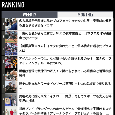
RANKING
WEEKLY
MONTHLY
名古屋場所千秋楽に見たプロフェッショナルの世界～安青錦の優勝
1
を巡るさまざまなドラマ
「富める者がさらに富む」MLBの資本主義と、日本プロ野球が踏み
2
出せない一歩
【前園真聖コラム】イラクに負けたことで日本代表に起きたプラス
3
とは
アイスホッケーでは、なぜ殴り合いが許されるのか？ 驚きの「フ
4
ァイティング」ルールについて
横綱は引退で数億円の収入！？謎に包まれている退職金と引退相撲
5
興行
歴史に刻まれたワールドシリーズ第7戦 ～３つの名場面で振り返る
6
～
異端の先に描く未来：イチロー、野茂、そしてスポーツを支える科
7
学界の挑戦
川崎ブレイブサンダースのホームゲームで音楽演出を手掛けるスチ
8
ャダラパーが川崎新！アリーナシティ・プロジェクトを語る 「楽