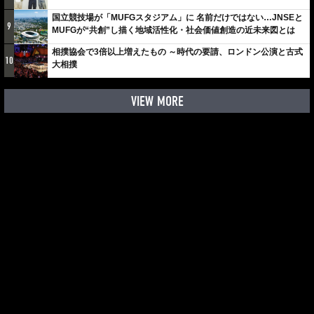
しみでしかないでしょ。川崎は、ずっと成長曲線だから」
国立競技場が「MUFGスタジアム」に 名前だけではない…JNSEと
9
MUFGが“共創”し描く地域活性化・社会価値創造の近未来図とは
相撲協会で3倍以上増えたもの ～時代の要請、ロンドン公演と古式
10
大相撲
VIEW MORE