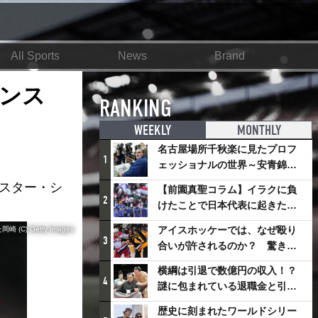
All Sports
News
Brand
ンス
RANKING
WEEKLY
MONTHLY
名古屋場所千秋楽に見たプロフ
1
ェッショナルの世界～安青錦の
優勝を巡るさまざまなドラマ
レスター・シ
【前園真聖コラム】イラクに負
2
けたことで日本代表に起きたプ
ラスとは
アイスホッケーでは、なぜ殴り
) Getty Images
3
合いが許されるのか？ 驚きの
「ファイティング」ルールにつ
横綱は引退で数億円の収入！？
いて
4
謎に包まれている退職金と引退
相撲興行
歴史に刻まれたワールドシリー