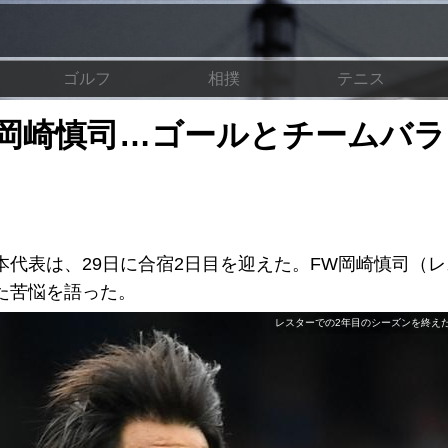
ゴルフ
相撲
テニス
岡崎慎司…ゴールとチームバラ
代表は、29日に合宿2日目を迎えた。FW岡崎慎司（
た苦悩を語った。
レスターでの2年目のシーズンを終えた岡崎 (C