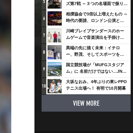
5
ズ第7戦 ～３つの名場面で振り返
る～
相撲協会で3倍以上増えたもの ～
6
時代の要請、ロンドン公演と古
式大相撲
川崎ブレイブサンダースのホー
7
ムゲームで音楽演出を手掛ける
スチャダラパーが川崎新！アリ
異端の先に描く未来：イチロ
ーナシティ・プロジェクトを語
8
ー、野茂、そしてスポーツを支
る 「楽しみでしかないでしょ。
える科学界の挑戦
川崎は、ずっと成長曲線だか
国立競技場が「MUFGスタジア
9
ら」
ム」に 名前だけではない…JNSE
とMUFGが“共創”し描く地域活
大坂なおみ、4年ぶりの東レPPO
性化・社会価値創造の近未来図
10
テニス出場へ！ 有明で10月開幕
とは
VIEW MORE