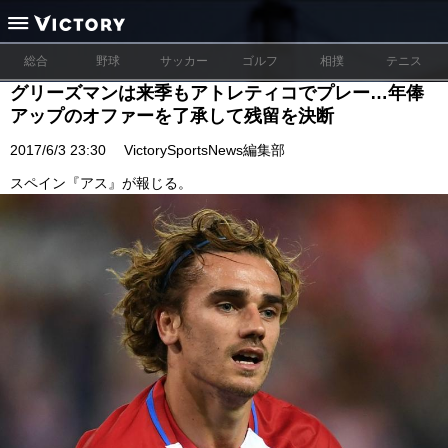
総合
野球
サッカー
ゴルフ
相撲
テニス
グリーズマンは来季もアトレティコでプレー…年俸
アップのオファーを了承して残留を決断
2017/6/3 23:30
VictorySportsNews編集部
スペイン『アス』が報じる。