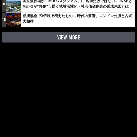
国立競技場が「MUFGスタジアム」に 名前だけではない…JNSEと
9
MUFGが“共創”し描く地域活性化・社会価値創造の近未来図とは
相撲協会で3倍以上増えたもの ～時代の要請、ロンドン公演と古式
10
大相撲
VIEW MORE