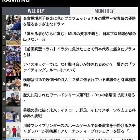
WEEKLY
MONTHLY
名古屋場所千秋楽に見たプロフェッショナルの世界～安青錦の優勝
1
を巡るさまざまなドラマ
「富める者がさらに富む」MLBの資本主義と、日本プロ野球が踏み
2
出せない一歩
【前園真聖コラム】イラクに負けたことで日本代表に起きたプラス
3
とは
アイスホッケーでは、なぜ殴り合いが許されるのか？ 驚きの「フ
4
ァイティング」ルールについて
横綱は引退で数億円の収入！？謎に包まれている退職金と引退相撲
5
興行
歴史に刻まれたワールドシリーズ第7戦 ～３つの名場面で振り返る
6
～
異端の先に描く未来：イチロー、野茂、そしてスポーツを支える科
7
学界の挑戦
川崎ブレイブサンダースのホームゲームで音楽演出を手掛けるスチ
8
ャダラパーが川崎新！アリーナシティ・プロジェクトを語る 「楽
しみでしかないでしょ。川崎は、ずっと成長曲線だから」