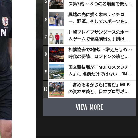
5
ズ第7戦 ～３つの名場面で振り返
る～
異端の先に描く未来：イチロ
6
ー、野茂、そしてスポーツを支
える科学界の挑戦
川崎ブレイブサンダースのホー
7
ムゲームで音楽演出を手掛ける
スチャダラパーが川崎新！アリ
相撲協会で3倍以上増えたもの ～
ーナシティ・プロジェクトを語
8
時代の要請、ロンドン公演と古
る 「楽しみでしかないでしょ。
式大相撲
川崎は、ずっと成長曲線だか
国立競技場が「MUFGスタジア
9
ら」
ム」に 名前だけではない…JNSE
とMUFGが“共創”し描く地域活
「富める者がさらに富む」MLB
性化・社会価値創造の近未来図
10
の資本主義と、日本プロ野球が
とは
踏み出せない一歩
VIEW MORE