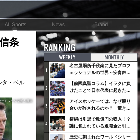
All Sports
News
Brand
信条
RANKING
WEEKLY
MONTHLY
名古屋場所千秋楽に見たプロフ
1
ェッショナルの世界～安青錦の
優勝を巡るさまざまなドラマ
ルタ・ベル
【前園真聖コラム】イラクに負
2
けたことで日本代表に起きたプ
ラスとは
アイスホッケーでは、なぜ殴り
ハードワークを誓う原口
3
合いが許されるのか？ 驚きの
「ファイティング」ルールにつ
横綱は引退で数億円の収入！？
いて
4
謎に包まれている退職金と引退
相撲興行
歴史に刻まれたワールドシリー