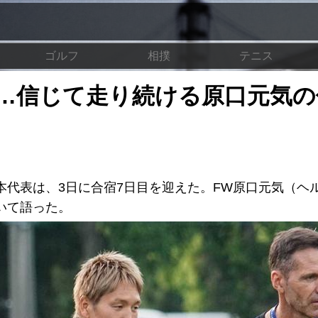
ゴルフ
相撲
テニス
…信じて走り続ける原口元気の
本代表は、3日に合宿7日目を迎えた。FW原口元気（ヘ
いて語った。