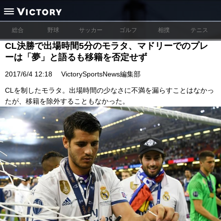
総合
野球
サッカー
ゴルフ
相撲
テニス
CL決勝で出場時間5分のモラタ、マドリーでのプレ
ーは「夢」と語るも移籍を否定せず
2017/6/4 12:18
VictorySportsNews編集部
CLを制したモラタ。出場時間の少なさに不満を漏らすことはなかっ
たが、移籍を除外することもなかった。