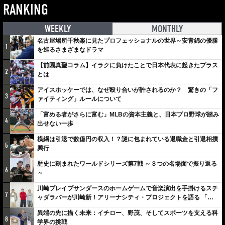
RANKING
WEEKLY
MONTHLY
名古屋場所千秋楽に見たプロフェッショナルの世界～安青錦の優勝
1
を巡るさまざまなドラマ
【前園真聖コラム】イラクに負けたことで日本代表に起きたプラス
2
とは
アイスホッケーでは、なぜ殴り合いが許されるのか？ 驚きの「フ
3
ァイティング」ルールについて
「富める者がさらに富む」MLBの資本主義と、日本プロ野球が踏み
4
出せない一歩
横綱は引退で数億円の収入！？謎に包まれている退職金と引退相撲
5
興行
歴史に刻まれたワールドシリーズ第7戦 ～３つの名場面で振り返る
6
～
川崎ブレイブサンダースのホームゲームで音楽演出を手掛けるスチ
7
ャダラパーが川崎新！アリーナシティ・プロジェクトを語る 「楽
しみでしかないでしょ。川崎は、ずっと成長曲線だから」
異端の先に描く未来：イチロー、野茂、そしてスポーツを支える科
8
学界の挑戦