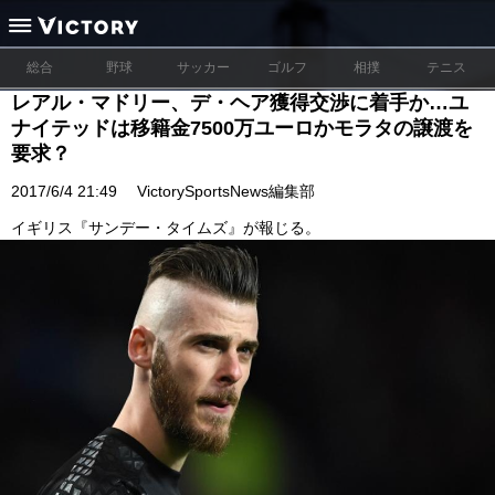
総合
野球
サッカー
ゴルフ
相撲
テニス
レアル・マドリー、デ・ヘア獲得交渉に着手か…ユ
ナイテッドは移籍金7500万ユーロかモラタの譲渡を
要求？
2017/6/4 21:49
VictorySportsNews編集部
イギリス『サンデー・タイムズ』が報じる。