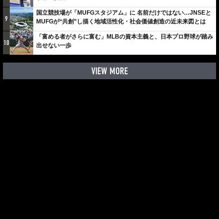
国立競技場が「MUFGスタジアム」に 名前だけではない…JNSEと
9
MUFGが“共創”し描く地域活性化・社会価値創造の近未来図とは
「富める者がさらに富む」MLBの資本主義と、日本プロ野球が踏み
10
出せない一歩
VIEW MORE