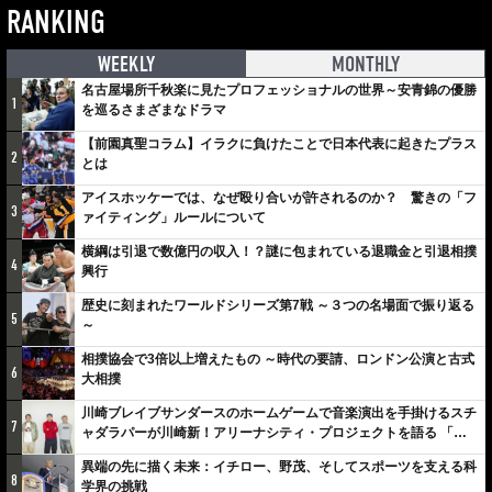
RANKING
WEEKLY
MONTHLY
名古屋場所千秋楽に見たプロフェッショナルの世界～安青錦の優勝
1
を巡るさまざまなドラマ
【前園真聖コラム】イラクに負けたことで日本代表に起きたプラス
2
とは
アイスホッケーでは、なぜ殴り合いが許されるのか？ 驚きの「フ
3
ァイティング」ルールについて
横綱は引退で数億円の収入！？謎に包まれている退職金と引退相撲
4
興行
歴史に刻まれたワールドシリーズ第7戦 ～３つの名場面で振り返る
5
～
相撲協会で3倍以上増えたもの ～時代の要請、ロンドン公演と古式
6
大相撲
川崎ブレイブサンダースのホームゲームで音楽演出を手掛けるスチ
7
ャダラパーが川崎新！アリーナシティ・プロジェクトを語る 「楽
しみでしかないでしょ。川崎は、ずっと成長曲線だから」
異端の先に描く未来：イチロー、野茂、そしてスポーツを支える科
8
学界の挑戦