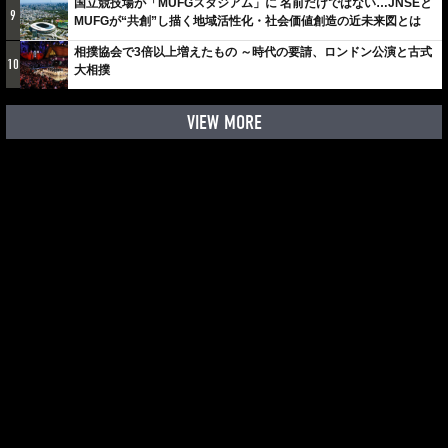
国立競技場が「MUFGスタジアム」に 名前だけではない…JNSEと
9
MUFGが“共創”し描く地域活性化・社会価値創造の近未来図とは
相撲協会で3倍以上増えたもの ～時代の要請、ロンドン公演と古式
10
大相撲
VIEW MORE