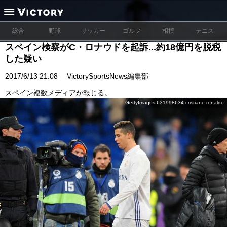
総合
野球
サッカー
ゴルフ
相撲
テニス
スペイン検察がC・ロナウドを起訴...約18億円を脱税
した疑い
2017/6/13 21:08
VictorySportsNews編集部
スペイン複数メディアが報じる。
GettyImages-631998634 cristiano ronaldo