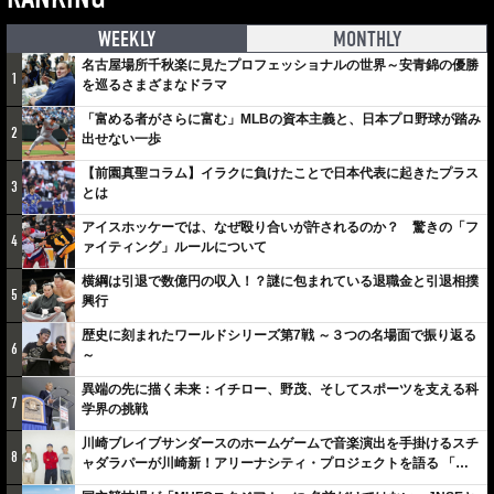
WEEKLY
MONTHLY
名古屋場所千秋楽に見たプロフェッショナルの世界～安青錦の優勝
1
を巡るさまざまなドラマ
「富める者がさらに富む」MLBの資本主義と、日本プロ野球が踏み
2
出せない一歩
【前園真聖コラム】イラクに負けたことで日本代表に起きたプラス
3
とは
アイスホッケーでは、なぜ殴り合いが許されるのか？ 驚きの「フ
4
ァイティング」ルールについて
横綱は引退で数億円の収入！？謎に包まれている退職金と引退相撲
5
興行
歴史に刻まれたワールドシリーズ第7戦 ～３つの名場面で振り返る
6
～
異端の先に描く未来：イチロー、野茂、そしてスポーツを支える科
7
学界の挑戦
川崎ブレイブサンダースのホームゲームで音楽演出を手掛けるスチ
8
ャダラパーが川崎新！アリーナシティ・プロジェクトを語る 「楽
しみでしかないでしょ。川崎は、ずっと成長曲線だから」