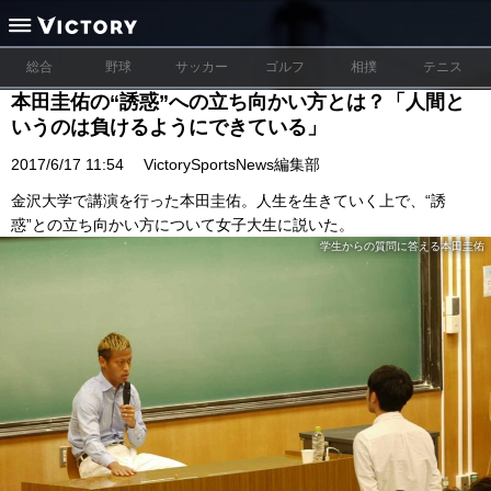
総合
野球
サッカー
ゴルフ
相撲
テニス
本田圭佑の“誘惑”への立ち向かい方とは？「人間と
いうのは負けるようにできている」
2017/6/17 11:54
VictorySportsNews編集部
金沢大学で講演を行った本田圭佑。人生を生きていく上で、“誘
惑”との立ち向かい方について女子大生に説いた。
学生からの質問に答える本田圭佑