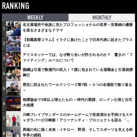
RANKING
WEEKLY
MONTHLY
名古屋場所千秋楽に見たプロフェッショナルの世界～安青錦の優勝
1
を巡るさまざまなドラマ
【前園真聖コラム】イラクに負けたことで日本代表に起きたプラス
2
とは
アイスホッケーでは、なぜ殴り合いが許されるのか？ 驚きの「フ
3
ァイティング」ルールについて
横綱は引退で数億円の収入！？謎に包まれている退職金と引退相撲
4
興行
歴史に刻まれたワールドシリーズ第7戦 ～３つの名場面で振り返る
5
～
相撲協会で3倍以上増えたもの ～時代の要請、ロンドン公演と古式
6
大相撲
川崎ブレイブサンダースのホームゲームで音楽演出を手掛けるスチ
7
ャダラパーが川崎新！アリーナシティ・プロジェクトを語る 「楽
しみでしかないでしょ。川崎は、ずっと成長曲線だから」
異端の先に描く未来：イチロー、野茂、そしてスポーツを支える科
8
学界の挑戦