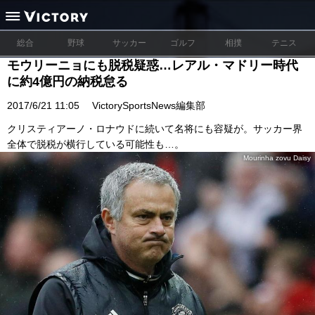
総合
野球
サッカー
ゴルフ
相撲
テニス
モウリーニョにも脱税疑惑…レアル・マドリー時代
に約4億円の納税怠る
2017/6/21 11:05
VictorySportsNews編集部
クリスティアーノ・ロナウドに続いて名将にも容疑が。サッカー界
全体で脱税が横行している可能性も…。
Mourinha zovu Daisy