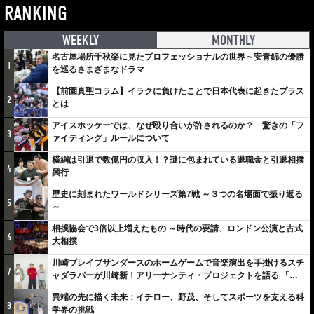
RANKING
WEEKLY
MONTHLY
名古屋場所千秋楽に見たプロフェッショナルの世界～安青錦の優勝
1
を巡るさまざまなドラマ
【前園真聖コラム】イラクに負けたことで日本代表に起きたプラス
2
とは
アイスホッケーでは、なぜ殴り合いが許されるのか？ 驚きの「フ
3
ァイティング」ルールについて
横綱は引退で数億円の収入！？謎に包まれている退職金と引退相撲
4
興行
歴史に刻まれたワールドシリーズ第7戦 ～３つの名場面で振り返る
5
～
相撲協会で3倍以上増えたもの ～時代の要請、ロンドン公演と古式
6
大相撲
川崎ブレイブサンダースのホームゲームで音楽演出を手掛けるスチ
7
ャダラパーが川崎新！アリーナシティ・プロジェクトを語る 「楽
しみでしかないでしょ。川崎は、ずっと成長曲線だから」
異端の先に描く未来：イチロー、野茂、そしてスポーツを支える科
8
学界の挑戦