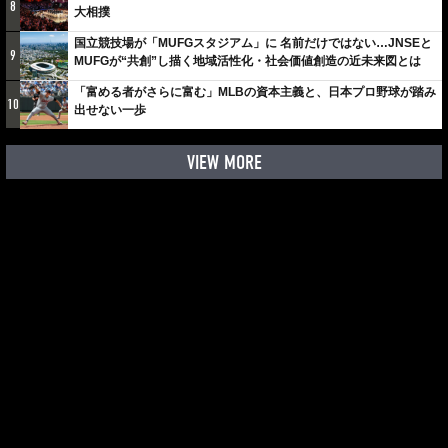
8
大相撲
国立競技場が「MUFGスタジアム」に 名前だけではない…JNSEと
9
MUFGが“共創”し描く地域活性化・社会価値創造の近未来図とは
「富める者がさらに富む」MLBの資本主義と、日本プロ野球が踏み
10
出せない一歩
VIEW MORE