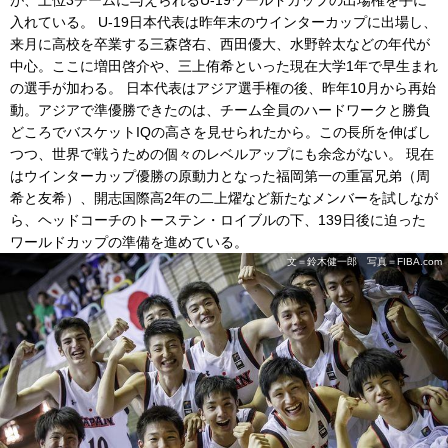
が、上位3チームに与えられるU-19ワールドカップの出場権を手に
入れている。 U-19日本代表は昨年末のウインターカップに出場し、
来月に高校を卒業する三森啓右、西田優大、水野幹太などの年代が
中心。ここに増田啓介や、三上侑希といった現在大学1年で早生まれ
の選手が加わる。 日本代表はアジア選手権の後、昨年10月から再始
動。アジアで準優勝できたのは、チーム全員のハードワークと勝負
どころでバスケットIQの高さを見せられたから。この長所を伸ばし
つつ、世界で戦うための個々のレベルアップにも余念がない。 現在
はウインターカップ優勝の原動力となった福岡第一の重冨兄弟（周
希と友希）、開志国際高2年の二上燿など新たなメンバーを試しなが
ら、ヘッドコーチのトーステン・ロイブルの下、139日後に迫った
ワールドカップの準備を進めている。
文＝鈴木健一郎 写真＝FIBA.com