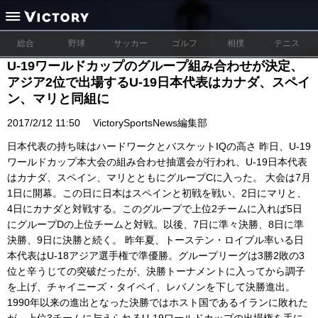
総合
野球
サッカー
ゴルフ
相撲
テニス
U-19ワールドカップのグループ組み合わせが決定、
アジア2位で出場するU-19日本代表はカナダ、スペイ
ン、マリと同組に
2017/2/12 11:50
VictorySportsNews編集部
日本代表の持ち味はハードワークとバスケットIQの高さ 昨日、U-19
ワールドカップ本大会の組み合わせ抽選会が行われ、U-19日本代表
はカナダ、スペイン、マリとともにグループCに入った。 大会は7月
1日に開幕。この日に日本はスペインと初戦を戦い、2日にマリと、
4日にカナダと対戦する。このグループで上位2チームに入れば5日
にグループDの上位チームと対戦。以後、7日に準々決勝、8日に準
決勝、9日に決勝と続く。 昨年夏、トーステン・ロイブル率いる日
本代表はU-18アジア選手権で準優勝。グループリーグは3勝2敗の3
位と辛うじての突破だったが、決勝トーナメントに入ってから調子
を上げ、チャイニーズ・タイペイ、レバノンを下して決勝進出。
1990年以来の進出となった決勝ではホスト国であるイランに敗れた