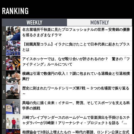
RANKING
WEEKLY
MONTHLY
名古屋場所千秋楽に見たプロフェッショナルの世界～安青錦の優勝
1
を巡るさまざまなドラマ
【前園真聖コラム】イラクに負けたことで日本代表に起きたプラス
2
とは
アイスホッケーでは、なぜ殴り合いが許されるのか？ 驚きの「フ
3
ァイティング」ルールについて
横綱は引退で数億円の収入！？謎に包まれている退職金と引退相撲
4
興行
歴史に刻まれたワールドシリーズ第7戦 ～３つの名場面で振り返る
5
～
異端の先に描く未来：イチロー、野茂、そしてスポーツを支える科
6
学界の挑戦
川崎ブレイブサンダースのホームゲームで音楽演出を手掛けるスチ
7
ャダラパーが川崎新！アリーナシティ・プロジェクトを語る 「楽
しみでしかないでしょ。川崎は、ずっと成長曲線だから」
相撲協会で3倍以上増えたもの ～時代の要請、ロンドン公演と古式