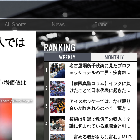
All Sports
News
Brand
人では
RANKING
WEEKLY
MONTHLY
名古屋場所千秋楽に見たプロフ
1
ェッショナルの世界～安青錦の
優勝を巡るさまざまなドラマ
市場価値は
【前園真聖コラム】イラクに負
2
けたことで日本代表に起きたプ
ラスとは
アイスホッケーでは、なぜ殴り
-osako(c)Getty Images
3
合いが許されるのか？ 驚きの
「ファイティング」ルールにつ
横綱は引退で数億円の収入！？
いて
4
謎に包まれている退職金と引退
相撲興行
「富める者がさらに富む」MLB