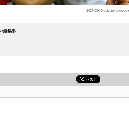
2017-03-30-cologne-yuya-osa
News編集部