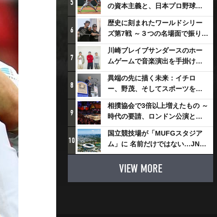
5
の資本主義と、日本プロ野球が
踏み出せない一歩
歴史に刻まれたワールドシリー
6
ズ第7戦 ～３つの名場面で振り返
る～
川崎ブレイブサンダースのホー
7
ムゲームで音楽演出を手掛ける
スチャダラパーが川崎新！アリ
異端の先に描く未来：イチロ
ーナシティ・プロジェクトを語
8
ー、野茂、そしてスポーツを支
る 「楽しみでしかないでしょ。
える科学界の挑戦
川崎は、ずっと成長曲線だか
相撲協会で3倍以上増えたもの ～
9
ら」
時代の要請、ロンドン公演と古
式大相撲
国立競技場が「MUFGスタジア
10
ム」に 名前だけではない…JNSE
とMUFGが“共創”し描く地域活
性化・社会価値創造の近未来図
VIEW MORE
とは