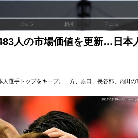
ゴルフ
相撲
テニス
483人の市場価値を更新…日本
本人選手トップをキープ。一方、原口、長谷部、内田の
2017-03-30-cologne-yuya