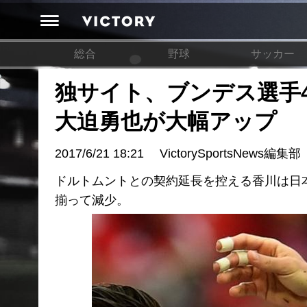
総合
野球
サッカー
独サイト、ブンデス選手
大迫勇也が大幅アップ
2017/6/21 18:21
VictorySportsNews編集部
ドルトムントとの契約延長を控える香川は日
揃って減少。