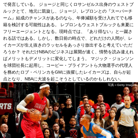
で発言している。 ジョージと同じくロサンゼルス出身のウェストブ
ルックとて、地元に凱旋し、ジョージ、レブロンとの『スーパーチ
ーム』結成のチャンスがあるのなら、年俸減額を受け入れてでも移
籍を検討する可能性はある。 レブロンもウェストブルックも来夏に
フリーエージェントとなる。現時点では、『あり得ない』と一蹴さ
れる話ではある。しかし、数日前の時点で、どれだけの人間が、レ
イカーズが生え抜きのラッセルをあっさり放出すると考えていただ
ろうか？ それだけNBAのビジネスは展開が速く、情勢を読み違えれ
ばメリットもデメリットに変化してしまう。 マジック・ジョンソン
を球団社長に起用し、コービー・ブライアントら大物選手の代理人
を務めたロブ・ペリンカをGMに抜擢したレイカーズは、自らが起
点となり、NBAに大波を起こそうとしているのかもしれない。
写真＝Getty Images