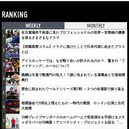
RANKING
WEEKLY
MONTHLY
名古屋場所千秋楽に見たプロフェッショナルの世界～安青錦の優勝
1
を巡るさまざまなドラマ
【前園真聖コラム】イラクに負けたことで日本代表に起きたプラス
2
とは
アイスホッケーでは、なぜ殴り合いが許されるのか？ 驚きの「フ
3
ァイティング」ルールについて
横綱は引退で数億円の収入！？謎に包まれている退職金と引退相撲
4
興行
歴史に刻まれたワールドシリーズ第7戦 ～３つの名場面で振り返る
5
～
相撲協会で3倍以上増えたもの ～時代の要請、ロンドン公演と古式
6
大相撲
川崎ブレイブサンダースのホームゲームで音楽演出を手掛けるスチ
7
ャダラパーが川崎新！アリーナシティ・プロジェクトを語る 「楽
しみでしかないでしょ。川崎は、ずっと成長曲線だから」