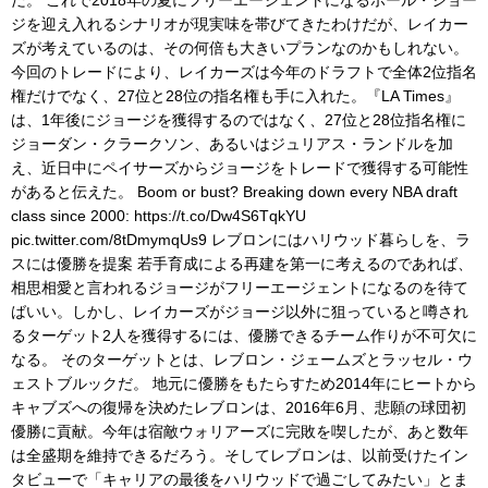
だ。 これで2018年の夏にフリーエージェントになるポール・ジョー
ジを迎え入れるシナリオが現実味を帯びてきたわけだが、レイカー
ズが考えているのは、その何倍も大きいプランなのかもしれない。
今回のトレードにより、レイカーズは今年のドラフトで全体2位指名
権だけでなく、27位と28位の指名権も手に入れた。『LA Times』
は、1年後にジョージを獲得するのではなく、27位と28位指名権に
ジョーダン・クラークソン、あるいはジュリアス・ランドルを加
え、近日中にペイサーズからジョージをトレードで獲得する可能性
があると伝えた。 Boom or bust? Breaking down every NBA draft
class since 2000: https://t.co/Dw4S6TqkYU
pic.twitter.com/8tDmymqUs9 レブロンにはハリウッド暮らしを、ラ
スには優勝を提案 若手育成による再建を第一に考えるのであれば、
相思相愛と言われるジョージがフリーエージェントになるのを待て
ばいい。しかし、レイカーズがジョージ以外に狙っていると噂され
るターゲット2人を獲得するには、優勝できるチーム作りが不可欠に
なる。 そのターゲットとは、レブロン・ジェームズとラッセル・ウ
ェストブルックだ。 地元に優勝をもたらすため2014年にヒートから
キャブズへの復帰を決めたレブロンは、2016年6月、悲願の球団初
優勝に貢献。今年は宿敵ウォリアーズに完敗を喫したが、あと数年
は全盛期を維持できるだろう。そしてレブロンは、以前受けたイン
タビューで「キャリアの最後をハリウッドで過ごしてみたい」とま