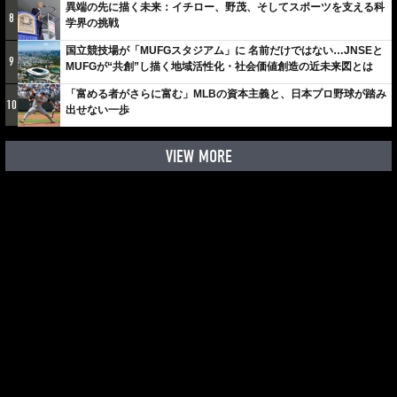
異端の先に描く未来：イチロー、野茂、そしてスポーツを支える科
8
学界の挑戦
国立競技場が「MUFGスタジアム」に 名前だけではない…JNSEと
9
MUFGが“共創”し描く地域活性化・社会価値創造の近未来図とは
「富める者がさらに富む」MLBの資本主義と、日本プロ野球が踏み
10
出せない一歩
VIEW MORE