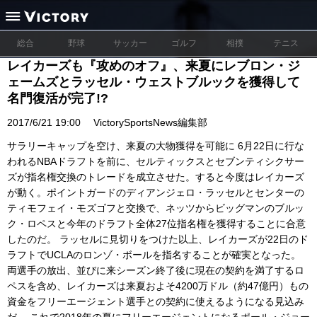
総合
野球
サッカー
ゴルフ
相撲
テニス
レイカーズも『攻めのオフ』、来夏にレブロン・ジ
ェームズとラッセル・ウェストブルックを獲得して
名門復活が完了!?
2017/6/21 19:00
VictorySportsNews編集部
サラリーキャップを空け、来夏の大物獲得を可能に 6月22日に行な
われるNBAドラフトを前に、セルティックスとセブンティシクサー
ズが指名権交換のトレードを成立させた。すると今度はレイカーズ
が動く。ポイントガードのディアンジェロ・ラッセルとセンターの
ティモフェイ・モズゴフと交換で、ネッツからビッグマンのブルッ
ク・ロペスと今年のドラフト全体27位指名権を獲得することに合意
したのだ。 ラッセルに見切りをつけた以上、レイカーズが22日のド
ラフトでUCLAのロンゾ・ボールを指名することが確実となった。
両選手の放出、並びに来シーズン終了後に現在の契約を満了するロ
ペスを含め、レイカーズは来夏およそ4200万ドル（約47億円）もの
資金をフリーエージェント選手との契約に使えるようになる見込み