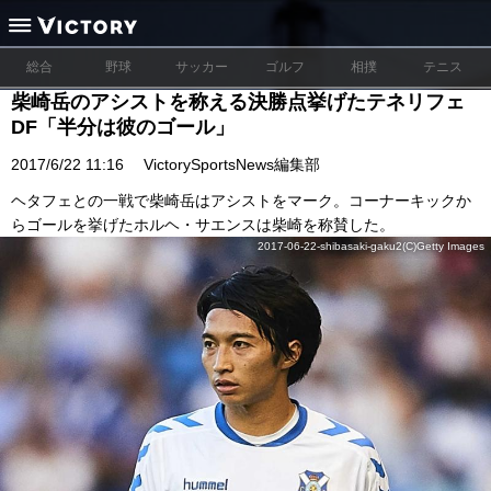
総合
野球
サッカー
ゴルフ
相撲
テニス
柴崎岳のアシストを称える決勝点挙げたテネリフェ
DF「半分は彼のゴール」
2017/6/22 11:16
VictorySportsNews編集部
ヘタフェとの一戦で柴崎岳はアシストをマーク。コーナーキックか
らゴールを挙げたホルヘ・サエンスは柴崎を称賛した。
2017-06-22-shibasaki-gaku2(C)Getty Images