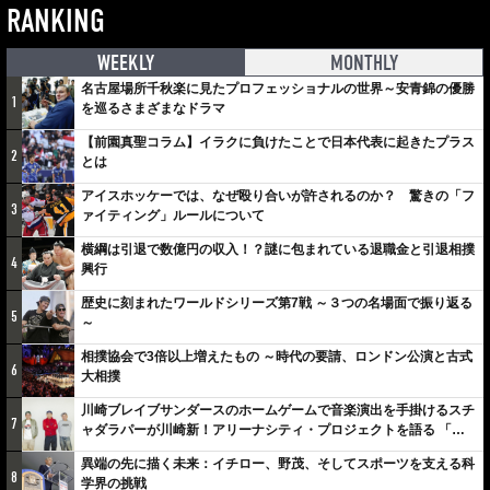
RANKING
WEEKLY
MONTHLY
名古屋場所千秋楽に見たプロフェッショナルの世界～安青錦の優勝
1
を巡るさまざまなドラマ
【前園真聖コラム】イラクに負けたことで日本代表に起きたプラス
2
とは
アイスホッケーでは、なぜ殴り合いが許されるのか？ 驚きの「フ
3
ァイティング」ルールについて
横綱は引退で数億円の収入！？謎に包まれている退職金と引退相撲
4
興行
歴史に刻まれたワールドシリーズ第7戦 ～３つの名場面で振り返る
5
～
相撲協会で3倍以上増えたもの ～時代の要請、ロンドン公演と古式
6
大相撲
川崎ブレイブサンダースのホームゲームで音楽演出を手掛けるスチ
7
ャダラパーが川崎新！アリーナシティ・プロジェクトを語る 「楽
しみでしかないでしょ。川崎は、ずっと成長曲線だから」
異端の先に描く未来：イチロー、野茂、そしてスポーツを支える科
8
学界の挑戦